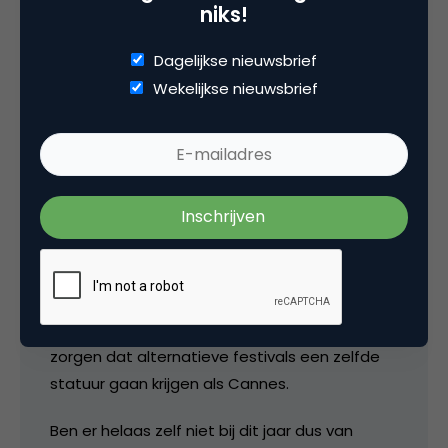
niks!
David
Dagelijkse nieuwsbrief
Wekelijkse nieuwsbrief
Dat is dan ook de vraag Serge ik denk dat als
Cannes serieus genomen wil blijven worden
digital een belangrijkere plek moet krijgen. Feit
is wel dat in de perceptie van met name de
adverteerders volgens mij Cannes het hoogst
haalbare is dus van belang om hier je
visitekaartje af te geven. Belangrijk voor de
interactieve branche dus om een stevigere
voet tussen de deur te krijgen in Cannes of te
zorgen dat alternatieve festivals een zelfde
statuur gaan krijgen als Cannes.
Ben er helaas zelf niet bij dit jaar dus van