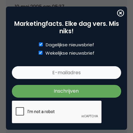
10 mei 2005 om 05:37
Marketingfacts. Elke dag vers. Mis
niks!
media
Dagelijkse nieuwsbrief
Wekelijkse nieuwsbrief
Albert, dank voor je suggesties, neem ik zeker
mee in mijn overwegingen over hoe verder
met Marketingfacts. Op een aantal van je
suggesties zit ik overigens al een tijdje te
broeden maar heb domweg nog niet de tijd
gehad om ze uit te werken.
Ben je vanavond toevallig aanwezig bij 212
Amsterdam?