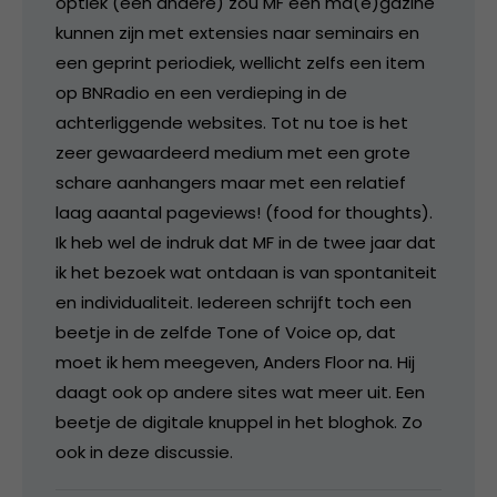
optiek (een andere) zou MF een ma(e)gazine
kunnen zijn met extensies naar seminairs en
een geprint periodiek, wellicht zelfs een item
op BNRadio en een verdieping in de
achterliggende websites. Tot nu toe is het
zeer gewaardeerd medium met een grote
schare aanhangers maar met een relatief
laag aaantal pageviews! (food for thoughts).
Ik heb wel de indruk dat MF in de twee jaar dat
ik het bezoek wat ontdaan is van spontaniteit
en individualiteit. Iedereen schrijft toch een
beetje in de zelfde Tone of Voice op, dat
moet ik hem meegeven, Anders Floor na. Hij
daagt ook op andere sites wat meer uit. Een
beetje de digitale knuppel in het bloghok. Zo
ook in deze discussie.