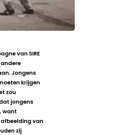
mpagne van SIRE
n andere
aan. Jongens
moeten krijgen
et zou
 dat jongens
t, want
 afbeelding van
uden zij