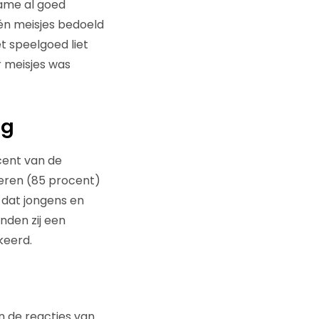
ame al goed
én meisjes bedoeld
t speelgoed liet
r meisjes was
ng
ocent van de
eren (85 procent)
 dat jongens en
nden zij een
keerd.
an de reacties van