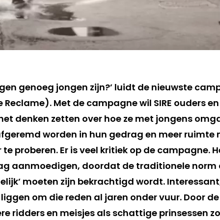
jongen genoeg jongen zijn?’ luidt de nieuwste ca
le Reclame). Met de campagne wil SIRE ouders e
het denken zetten over hoe ze met jongens omg
afgeremd worden in hun gedrag en meer ruimte 
 te proberen. Er is veel kritiek op de campagne. H
rag aanmoedigen, doordat de traditionele norm
elijk’ moeten zijn bekrachtigd wordt. Interessan
iggen om die reden al jaren onder vuur. Door de
re ridders en meisjes als schattige prinsessen zo