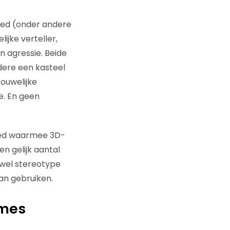
oed (onder andere
jke verteller,
 agressie. Beide
dere een kasteel
ouwelijke
e. En geen
goed waarmee 3D-
n gelijk aantal
owel stereotype
kan gebruiken.
ames