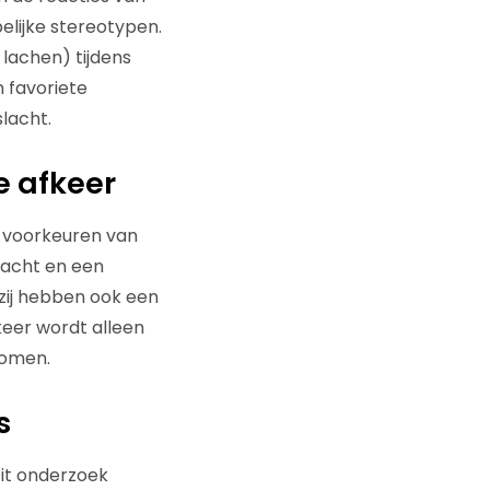
lijke stereotypen.
lachen) tijdens
n favoriete
lacht.
e afkeer
e voorkeuren van
dacht en een
zij hebben ook een
keer wordt alleen
komen.
s
Dit onderzoek