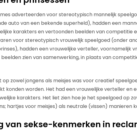
ames adverteerden voor stereotypisch mannelijk speelg
de auto van een bekende superheld), hadden een manneli
ijke karakters en vertoonden beelden van competitie en
aren voor stereotypisch vrouwelijk speelgoed (onder an
inses), hadden een vrouwelijke verteller, voornamelijk vr
n beelden zien van samenwerking, in plaats van competiti
t op zowel jongens als meisjes was voor creatief speel
 konden worden. Het had een vrouwelijke verteller en ee
elijke karakters. Het liet zien hoe je het speelgoed op z
ns; hartjes voor meisjes) als neutrale (vissen) manieren 
g van sekse-kenmerken in recl