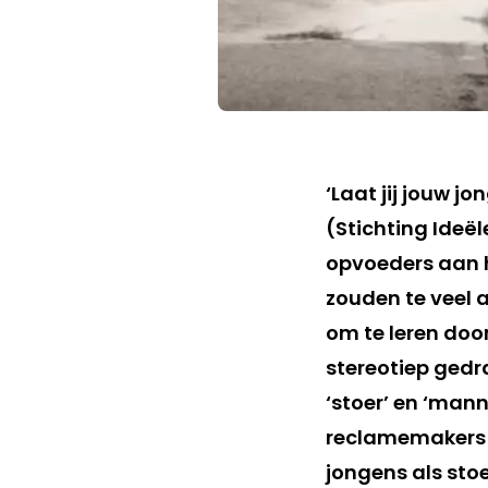
‘Laat jij jouw 
(Stichting Ideë
opvoeders aan 
zouden te veel 
om te leren door
stereotiep ged
‘stoer’ en ‘mann
reclamemakers l
jongens als stoe