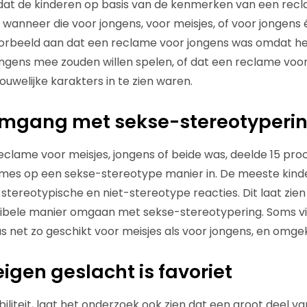
t de kinderen op basis van de kenmerken van een recl
anneer die voor jongens, voor meisjes, of voor jongens 
voorbeeld aan dat een reclame voor jongens was omdat he
ongens mee zouden willen spelen, of dat een reclame voo
uwelijke karakters in te zien waren.
 omgang met sekse-stereotyperi
 reclame voor meisjes, jongens of beide was, deelde 15 pr
ames op een sekse-stereotype manier in. De meeste kind
stereotypische en niet-stereotype reacties. Dit laat zien
xibele manier omgaan met sekse-stereotypering. Soms vi
 net zo geschikt voor meisjes als voor jongens, en omge
igen geslacht is favoriet
iliteit, laat het onderzoek ook zien dat een groot deel v