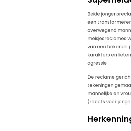
Beide jongensrecl
een transformeren
overwegend mannel
meisjesreclames w
van een bekende pr
karakters en liete
agressie.
De reclame gerich
tekeningen gemaakt
mannelijke en vrouw
(robots voor jonge
Herkennin