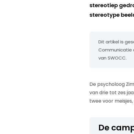
stereotiep gedra
stereotype beel
Dit artikel is g
Communicatie a
van SWOCC.
De psycholoog Zim
van drie tot zes jaa
twee voor meisjes,
De camp