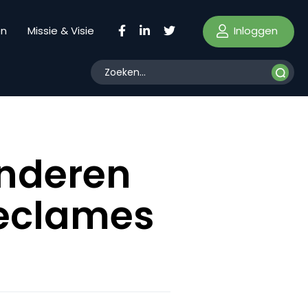
Inloggen
en
Missie & Visie
inderen
reclames