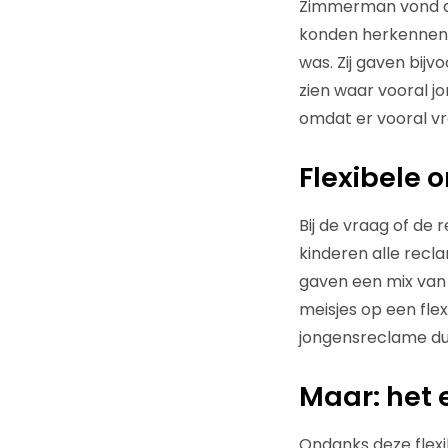
Zimmerman vond da
konden herkennen w
was. Zij gaven bij
zien waar vooral j
omdat er vooral vro
Flexibele
Bij de vraag of de
kinderen alle recl
gaven een mix van 
meisjes op een fle
jongensreclame dus
Maar: het e
Ondanks deze flexib