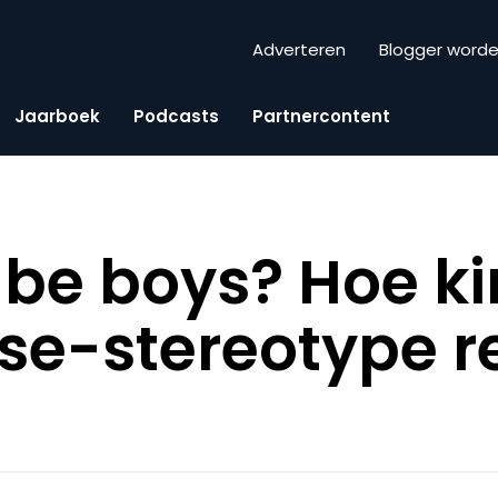
Adverteren
Blogger word
Jaarboek
Podcasts
Partnercontent
l be boys? Hoe k
se-stereotype 