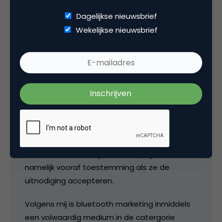
Dagelijkse nieuwsbrief
Wekelijkse nieuwsbrief
sander
Grappig dat ik dit artikel tegenkom in het
archief.
Er is in drie jaar een hoop veranderd op het
gebied van bluetooth marketing. Inmiddels zijn
er tal van interessante cases. Van SPAM is al
lang geen sprake meer. Ontvangers van een
bluetooth marketing boodschap geven
namelijk vooraf toestemming als ze de
uitnodiging accepteren.
Volgens mij is bluetooth marketing inmiddels
een volwaardig medium in de catergorie