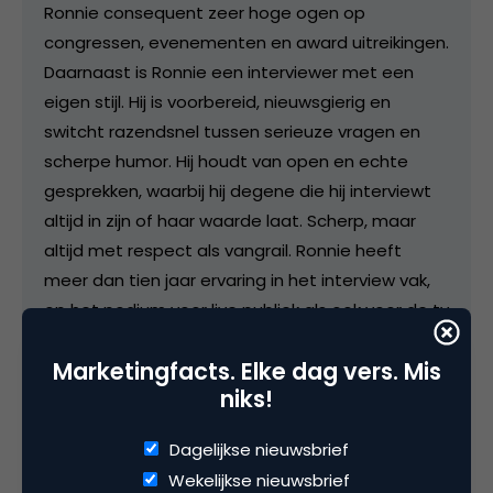
Ronnie consequent zeer hoge ogen op
congressen, evenementen en award uitreikingen.
Daarnaast is Ronnie een interviewer met een
eigen stijl. Hij is voorbereid, nieuwsgierig en
switcht razendsnel tussen serieuze vragen en
scherpe humor. Hij houdt van open en echte
gesprekken, waarbij hij degene die hij interviewt
altijd in zijn of haar waarde laat. Scherp, maar
altijd met respect als vangrail. Ronnie heeft
meer dan tien jaar ervaring in het interview vak,
op het podium voor live publiek als ook voor de tv
camera’s van bijvoorbeeld 7DTV.
Marketingfacts. Elke dag vers. Mis
niks!
Dagelijkse nieuwsbrief
Categorie
Wekelijkse nieuwsbrief
Advertising