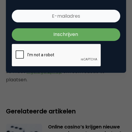
Tags
event
,
online advertising
Plaats reactie
Je moet
ingelogd zijn op
om een reactie te
plaatsen.
Gerelateerde artikelen
Online casino’s krijgen nieuwe