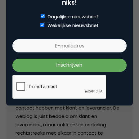
niks!
4 november 2005 om 10:13
Dagelijkse nieuwsbrief
Wekelijkse nieuwsbrief
Irene Cazemier
Gerben, ik snap wat je bedoeld. De kwaliteit is
sterk afhankelijk van de input van ons netwerk.
Wij willen zo min mogelijk zelf berichten
plaatsen, omdat wij de rol van facilitator
hebben. In onze dagelijkse dienstverlening
hebben wij een intensieve rol, waarbij wij veel
contact hebben met klant en leverancier. De
weblog is juist bedoeld om klant en
leverancier, maar ook klanten onderling
rechtstreeks met elkaar in contact te