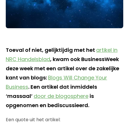
Toeval of niet, gelijktijdig met het
artikel in
NRC Handelsblad
, kwam ook BusinessWeek
deze week met een artikel over de zakelijke
kant van blogs:
Blogs Will Change Your
Business
. Een artikel dat inmiddels
‘massaal’
door de blogosphere
is
opgenomen en bediscussieerd.
Een quote uit het artikel: