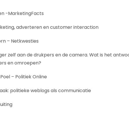
en -MarketingFacts
keting, adverteren en customer interaction
orn – Netkwesties
ger zelf aan de drukpers en de camera. Wat is het antwo
evers en omroepen?
Poel – Politiek Online
aak: politieke weblogs als communicatie
uiting