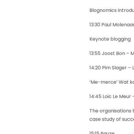
Blognomics introdu
13:30 Paul Molenaar
Keynote blogging
13:55 Joost Bon – 
14:20 Pim Slager – 
‘Me-merce’ Wat ka
14:45 Loic Le Meur 
The organisations 
case study of succ
15:15 Pauze