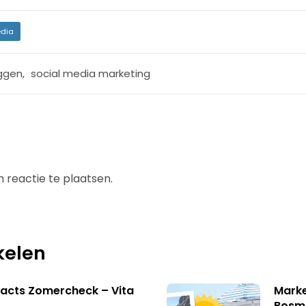
dia
ggen
,
social media marketing
 reactie te plaatsen.
kelen
acts Zomercheck – Vita
Marke
Bosm