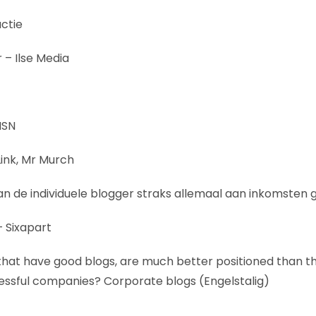
ctie
 – Ilse Media
MSN
Link, Mr Murch
n de individuele blogger straks allemaal aan inkomsten
– Sixapart
that have good blogs, are much better positioned than t
essful companies? Corporate blogs (Engelstalig)