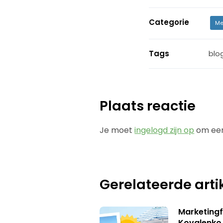
Categorie
Me
Tags
blo
Plaats reactie
Je moet
ingelogd zijn op
om een
Gerelateerde arti
Marketingf
Kovalenko