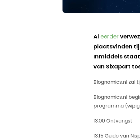
Al
eerder
verwez
plaatsvinden ti
Inmiddels staat 
van Sixapart t
Blognomics.nl zal 
Blognomics.nl begi
programma (wijzigi
13:00 Ontvangst
13:15 Guido van Nis