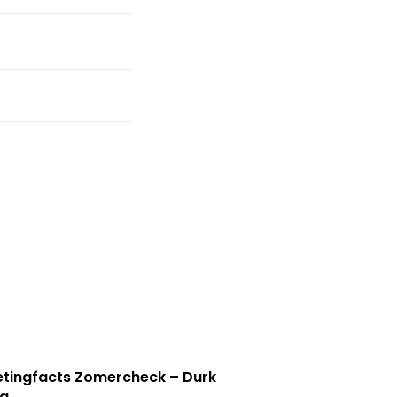
tingfacts Zomercheck – Durk
a