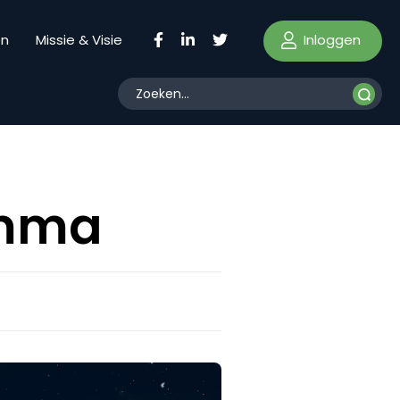
Inloggen
en
Missie & Visie
amma