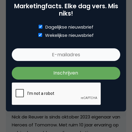
soort testen uitvoeren om zo patronen te kunnen
Marketingfacts. Elke dag vers. Mis
ontdekken en daar op in te spelen.
niks!
Dagelijkse nieuwsbrief
Wekelijkse nieuwsbrief
Deel dit artikel
Kopieer link
Nick de Reuver
Eigenaar bij
Eigenaar bij Heroes of
Tomorrow
Nick de Reuver is sinds oktober 2023 eigenaar van
Heroes of Tomorrow. Met ruim 10 jaar ervaring op