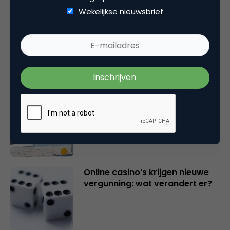
Wekelijkse nieuwsbrief
Marketingfacts Zomercheck –
Vita Kovalenko
Marketingfacts Zomercheck –
Durk Bosma
Online casino’s krijgen nieuwe
vergunning: wat verandert er?