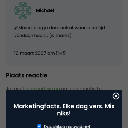
Michael
@Marco: blog je daar ook al, waar je de tijd
vandaan haalt… (& thanks)
10 maart 2007 om 11:45
Plaats reactie
Je moet
ingelogd zijn op
om een reactie te
plaatsen.
Marketingfacts. Elke dag vers. Mis
niks!
Gerelateerde artikelen
Dagelijkse nieuwsbrief