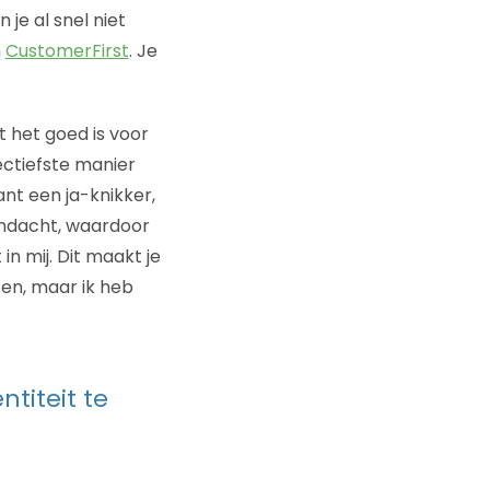
je al snel niet
n
CustomerFirst
. Je
 het goed is voor
fectiefste manier
ant een ja-knikker,
andacht, waardoor
n mij. Dit maakt je
eten, maar ik heb
ntiteit te