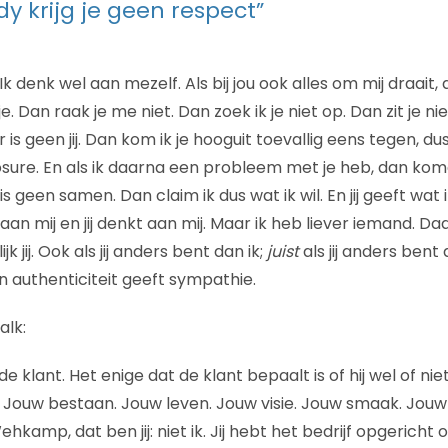
dy krijg je geen respect”
Ik denk wel aan mezelf. Als bij jou ook alles om mij draait,
e. Dan raak je me niet. Dan zoek ik je niet op. Dan zit je nie
is geen jij. Dan kom ik je hooguit toevallig eens tegen, d
posure. En als ik daarna een probleem met je heb, dan kom
s geen samen. Dan claim ik dus wat ik wil. En jij geeft wat ik
aan mij en jij denkt aan mij. Maar ik heb liever iemand. Daa
k jij. Ook als jij anders bent dan ik;
juist
als jij anders bent
n authenticiteit geeft sympathie.
alk:
e klant. Het enige dat de klant bepaalt is of hij wel of nie
k. Jouw bestaan. Jouw leven. Jouw visie. Jouw smaak. Jouw s
hkamp, dat ben jij: niet ik. Jij hebt het bedrijf opgericht