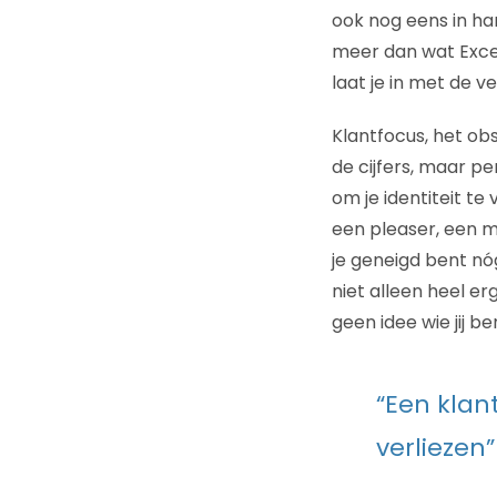
ook nog eens in ha
meer dan wat Excel 
laat je in met de v
Klantfocus, het ob
de cijfers, maar pe
om je identiteit te
een pleaser, een m
je geneigd bent nó
niet alleen heel er
geen idee wie jij be
“Een klant
verliezen”