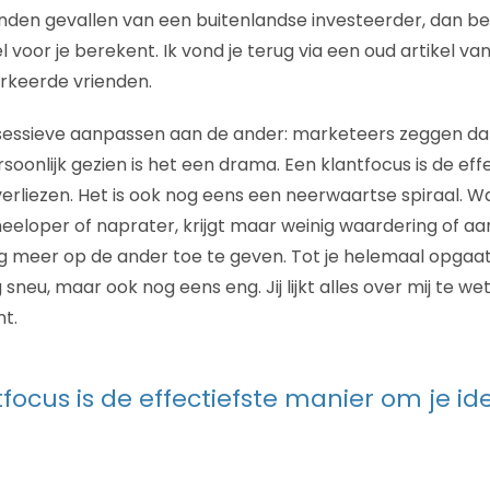
nden gevallen van een buitenlandse investeerder, dan ben 
voor je berekent. Ik vond je terug via een oud artikel va
erkeerde vrienden.
sessieve aanpassen aan de ander: marketeers zeggen dat
rsoonlijk gezien is het een drama. Een klantfocus is de ef
 verliezen. Het is ook nog eens een neerwaartse spiraal. W
eeloper of naprater, krijgt maar weinig waardering of a
g meer op de ander toe te geven. Tot je helemaal opgaat i
g sneu, maar ook nog eens eng. Jij lijkt alles over mij te w
nt.
focus is de effectiefste manier om je ide