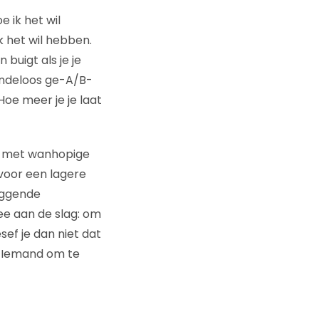
e ik het wil
 het wil hebben.
buigt als je je
eindeloos ge-A/B-
 Hoe meer je je laat
d, met wanhopige
 voor een lagere
liggende
mee aan de slag: om
sef je dan niet dat
y. Iemand om te