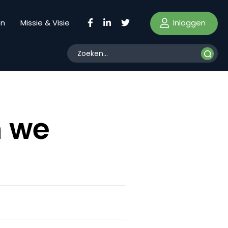
Inloggen
en
Missie & Visie
 we