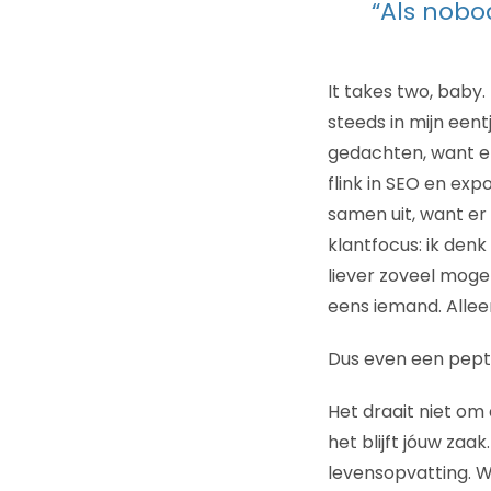
“Als nobo
It takes two, baby. 
steeds in mijn eentj
gedachten, want er 
flink in SEO en ex
samen uit, want er i
klantfocus: ik denk 
liever zoveel mogelij
eens iemand. Allee
Dus even een pept
Het draait niet om d
het blijft jóuw zaa
levensopvatting. We