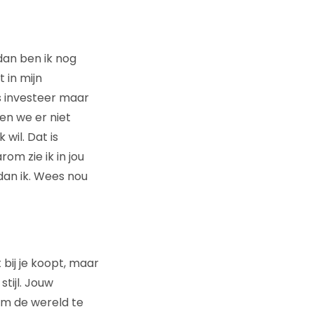
 dan ben ik nog
t in mijn
us investeer maar
en we er niet
 wil. Dat is
rom zie ik in jou
 dan ik. Wees nou
t bij je koopt, maar
tijl. Jouw
 om de wereld te