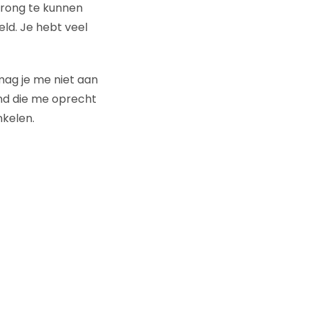
prong te kunnen
ld. Je hebt veel
t mag je me niet aan
end die me oprecht
nkelen.