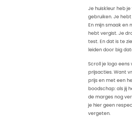
Je huiskleur heb je
gebruiken. Je hebt
En mijn smaak en me
hebt vergist. Je d
test. En dat is te z
leiden door big dat
Scroll je logo eens
prijsacties. Want v
prijs en met een h
boodschap: als jij 
de marges nog verde
je hier geen respec
vergeten.