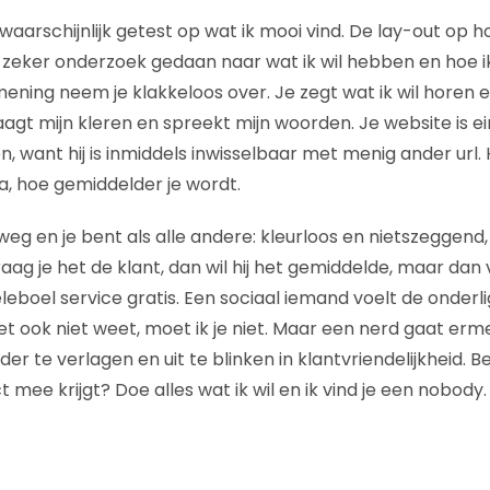
 waarschijnlijk getest op wat ik mooi vind. De lay-out op ho
 zeker onderzoek gedaan naar wat ik wil hebben en hoe ik
ning neem je klakkeloos over. Je zegt wat ik wil horen en 
raagt mijn kleren en spreekt mijn woorden. Je website is 
ien, want hij is inmiddels inwisselbaar met menig ander url.
a, hoe gemiddelder je wordt.
 weg en je bent als alle andere: kleurloos en nietszeggen
raag je het de klant, dan wil hij het gemiddelde, maar dan
eleboel service gratis. Een sociaal iemand voelt de onder
het ook niet weet, moet ik je niet. Maar een nerd gaat er
r te verlagen en uit te blinken in klantvriendelijkheid. Be
t mee krijgt? Doe alles wat ik wil en ik vind je een nobod