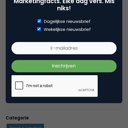
Marketingfacts. Elke dag vers. Mis
niks!
Dagelijkse nieuwsbrief
Deel dit artikel
Wekelijkse nieuwsbrief
Kopieer link
Remi van Beekum
Eigenaar bij
Kiemfabriek
Marketeer voor betekenisvolle bedrijven.
Categorie
Search & Conversie