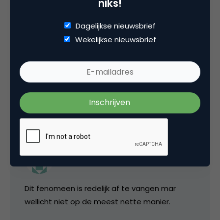
niks!
Dagelijkse nieuwsbrief
Tags
Wekelijkse nieuwsbrief
display advertising
,
online advertising
,
usability & design
1 Reactie
Maarten Soetens
Dit fenomeen is redelijk af te vangen mar
wellicht niet op de meest nette manier.