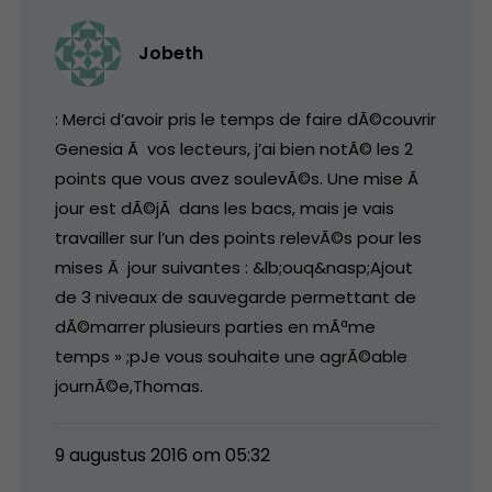
Jobeth
: Merci d’avoir pris le temps de faire dÃ©couvrir
Genesia Ã vos lecteurs, j’ai bien notÃ© les 2
points que vous avez soulevÃ©s. Une mise Ã
jour est dÃ©jÃ dans les bacs, mais je vais
travailler sur l’un des points relevÃ©s pour les
mises Ã jour suivantes : &lb;ouq&nasp;Ajout
de 3 niveaux de sauvegarde permettant de
dÃ©marrer plusieurs parties en mÃªme
temps » ;pJe vous souhaite une agrÃ©able
journÃ©e,Thomas.
9 augustus 2016 om 05:32