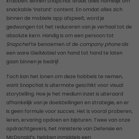
krabben. Binnen Snapchat draait alles namelijk om
snackable ‘instant’ content. En omdat alles zich
binnen de mobiele app afspeelt, word je
gedwongen tot het reduceren van je verhaal tot de
absolute kern. Handig is om een persoon tot
Snapchef
te benoemen of de
company phone
als
een ware GielMobiel van hand tot hand te laten
gaan binnen je bedrijf.
Toch kan het lonen om deze hobbels te nemen,
want Snapchat is uitermate geschikt voor visual
storytelling. Hoe je het medium inzet is uiteraard
afhankelijk van je doelstellingen en strategie, en er
is geen formule voor succes. Het is vooral proberen,
leren, ervaring opdoen en bijsturen. Twee van onze
opdrachtgevers, het ministerie van Defensie en
McDonald’s, hebben inmiddels een