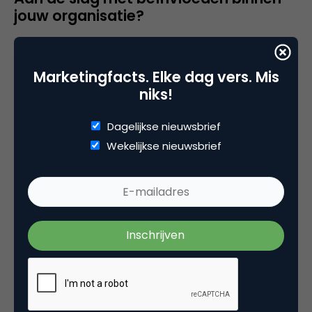
jouw organisatie?
Wil je aan de slag gaan met beïnvloeden? Ga dan
aan de slag aan de hand van een theorie. Het loont
Marketingfacts. Elke dag vers. Mis
om eerst eens te kijken naar bewezen theorieën op
niks!
het gebied van beïnvloeden. Pak bijvoorbeeld de
zes principes van Cialdini erbij. En gebruik meerdere
Dagelijkse nieuwsbrief
interventies tegelijk. “Je moet niet op zoek naar de
Wekelijkse nieuwsbrief
silver bullet
, maar naar de ‘silver hagel’”, aldus Ben
Tiggelaar.
En tja als een expert het zegt…
Benieuwd naar de andere sprekers? Binnenkort
verschijnt het tweede deel van mijn verslag!