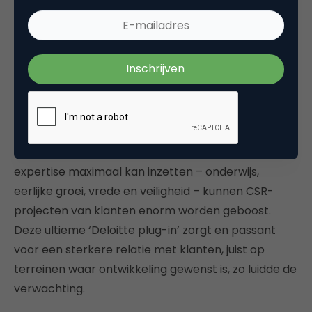
en middelen vrijmaakt voor projecten die het
‘grotere geheel’ dienen, loopt tegen het
herkenbare probleem aan dat de aanjager achter
al dat maatschappelijk engagement intern afwezig
is of weinig verschil kan maken. Door juist samen
met klanten aan projecten te werken, kunnen
nieuwe en grotere doelstellingen worden bereikt.
Door te focussen op terreinen waar Deloitte zijn
expertise maximaal kan inzetten – onderwijs,
eerlijke groei, vrede en veiligheid – kunnen CSR-
projecten van klanten enorm worden geboost.
Deze ultieme ‘Deloitte plug-in’ zorgt en passant
voor een sterkere relatie met klanten, juist op
terreinen waar ontwikkeling gewenst is, zo luidde de
verwachting.