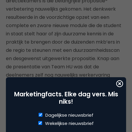
directiekamers is die belangrijke propositie-
verbetering nauwelijks gekomen. Het denkwerk
resulteerde in de voorzichtige opzet van een
complete en zware nieuwe module die de student
in staat stelt haar of zijn duurzame kennis in de
praktijk te brengen door de duizenden mkb’ers in
de regio te steunen met een duurzaamheidsscan
en desgewenst uitgewerkte propositie. Knap aan
de presentatie van Team HU was dat de
deelnemers zelf nog nauwelijks werkervaring
hadden, maar alvast bezig gingen met het oplossen
van issues onder de ondernemers die ze met hun
Marketingfacts. Elke dag vers. Mis
verse kennis het best kunnen bijstaan.
niks!
Team Deloitte
tenslotte bedacht een slimme
Dagelijkse nieuwsbrief
manier om Impact that Matters te maken. Het
Wekelijkse nieuwsbrief
bedrijf, dat al een substantieel deel van zijn mensen