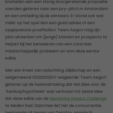
knutselen aan een stevig doorgerekende propositie
voerden gisteren naar een jury-pitch in Amsterdam
en een ontlading bij de winnaars. Er stond ook wat
méér op het spel dan een goed advies of een
opgepoetste proefballon: Team Aegon mag zijn
plan uitwerken om (jonge) klanten en prospects te
helpen bij het benaderen van een concreet
maatschappelijk probleem en won deze eerste
editie.
Met een kreet van opluchting, blijdschap en een
welgemeend YESSSSSSS!!! reageerde ‘Team Aegon’
gisteren op de bekendmaking dat het idee voor de
‘Aanloophypotheek’ was verkozen tot beste idee
dat deze editie van de
Marketing Impact Challenge
te bieden had. Daarmee liet het de concurrentie,
bestaande uit teams van Deloitte, agrarisch