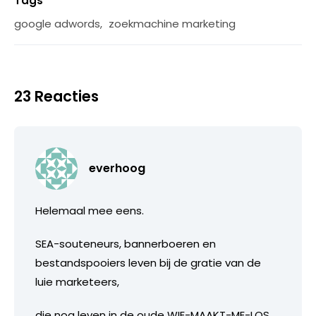
Tags
google adwords
,
zoekmachine marketing
23 Reacties
everhoog
Helemaal mee eens.
SEA-souteneurs, bannerboeren en
bestandspooiers leven bij de gratie van de
luie marketeers,
die nog leven in de oude WIE-MAAKT-ME-LOS