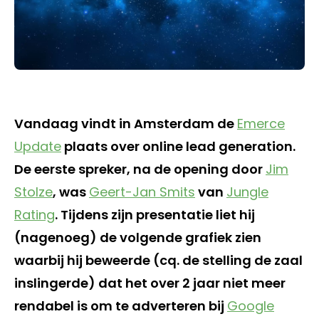
Vandaag vindt in Amsterdam de
Emerce
Update
plaats over online lead generation.
De eerste spreker, na de opening door
Jim
Stolze
, was
Geert-Jan Smits
van
Jungle
Rating
. Tijdens zijn presentatie liet hij
(nagenoeg) de volgende grafiek zien
waarbij hij beweerde (cq. de stelling de zaal
inslingerde) dat het over 2 jaar niet meer
rendabel is om te adverteren bij
Google