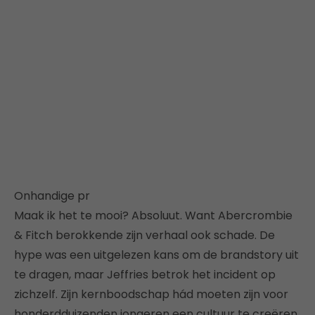
Onhandige pr
Maak ik het te mooi? Absoluut. Want Abercrombie
& Fitch berokkende zijn verhaal ook schade. De
hype was een uitgelezen kans om de brandstory uit
te dragen, maar Jeffries betrok het incident op
zichzelf. Zijn kernboodschap hád moeten zijn voor
honderdduizenden jongeren een cultuur te creëren