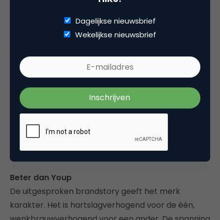
rondingen.
Dagelijkse nieuwsbrief
Bezoekers van OnlineTuesday kennen
het verhaal
Wekelijkse nieuwsbrief
van *bliep
, de telecomprovider die bijna
ondergronds – zonder inzet van massamedia – een
aanzienlijk marktaandeel verwierf met een
campagne voor
gratis internet op middelbare
scholen
. Denk ook aan Michael O'Leary, de CEO en
huiscabaretier van RyanAir. Zijn pleidooien voor
staanplaatsen in de luchtvaart zijn moeilijk serieus
te nemen, maar ze brengen wél de boodschap
over.
Beter dan Youp
De uitgesproken brandstory geeft het merk
karakter. Het is hartslagverhogend voor de één,
wenkbrauwverhogend voor een ander. De spanning