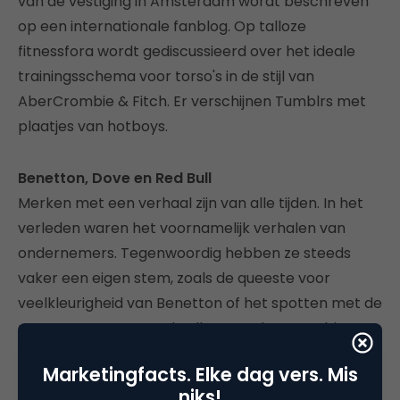
van de vestiging in Amsterdam wordt beschreven
op een internationale fanblog. Op talloze
fitnessfora wordt gediscussieerd over het ideale
trainingsschema voor torso's in de stijl van
AberCrombie & Fitch. Er verschijnen Tumblrs met
plaatjes van hotboys.
Benetton, Dove en Red Bull
Merken met een verhaal zijn van alle tijden. In het
verleden waren het voornamelijk verhalen van
ondernemers. Tegenwoordig hebben ze steeds
vaker een eigen stem, zoals de queeste voor
veelkleurigheid van Benetton of het spotten met de
natuurwetten van Red Bull. Waar Abercrombie &
Fitch het sixpack tot ideaal verheft, wint Dove
Marketingfacts. Elke dag vers. Mis
harten met een litanie aan de vrouwelijke
niks!