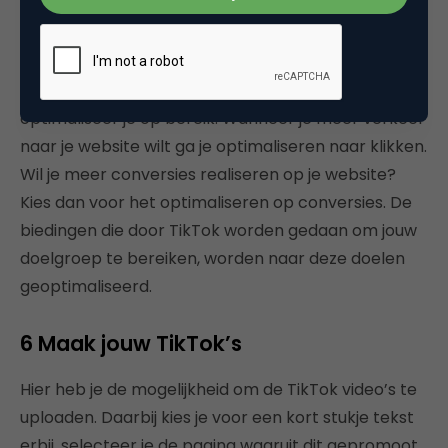
5 Kies je optimalisatiedoel
Wil je meer bereik van je merk of product, dan
optimaliseer je op bereik. Wanneer je meer verkeer
naar je website wilt ga je optimaliseren naar klikken.
Wil je meer conversies realiseren op je website?
Kies dan voor het optimaliseren op conversies. De
biedingen die door TikTok worden gedaan om jouw
doelgroep te bereiken, worden naar deze doelen
geoptimaliseerd.
6 Maak jouw TikTok’s
Hier heb je de mogelijkheid om de TikTok video’s te
uploaden. Daarbij kies je voor een kort stukje tekst
erbij, selecteer je de pagina waaruit dit gepromoot