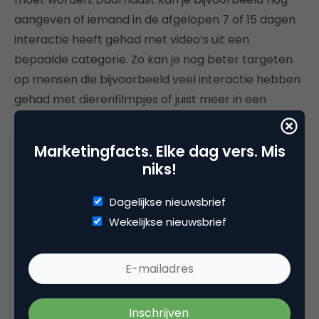
aangeven of iemand in de afgelopen 7 of 15 dagen
interactie heeft gehad met video’s uit een
bepaalde categorie. Zo kan je nog beter targeten
op mensen die bijvoorbeeld veel interactie hebben
gehad met dierenfilmpjes of juist meer in een
beauty niche.
Marketingfacts. Elke dag vers. Mis
4 Stel je budget in en plan de
niks!
advertenties
Dagelijkse nieuwsbrief
In het gedeelte van budget en planning, kies je het
Wekelijkse nieuwsbrief
dagbudget van jouw advertentiegroep. Dit kan ook
een totaalbudget voor de duur van een campagne.
Het minimale dagbudget van een advertentiegroep
is 20 euro. Hieronder kunnen wel meerdere
advertenties vallen.