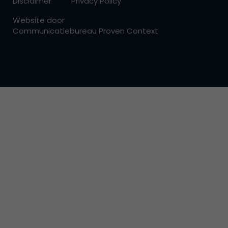
Disclaimer
Privacy Policy
Website door
Communicatiebureau Proven Context