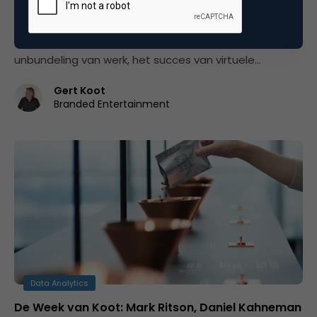
Adidas, Lego, Fall Guys en schreeuwen in IJsland
De week van Koot is terug van weggeweest!De
schreeuw in IJsland, single-operator nieuwsbrieven,
unbundeling van werk, het succes van virtuele…
Gert Koot
Branded Entertainment
Data Analytics
De Week van Koot: Mark Ritson, Daniel Kahneman