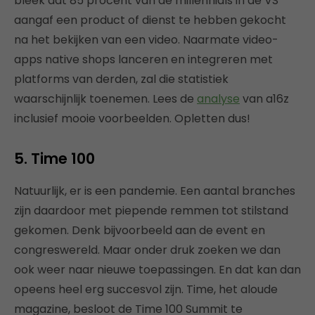
bleek dat 85 procent van de millennials in de VS
aangaf een product of dienst te hebben gekocht
na het bekijken van een video. Naarmate video-
apps native shops lanceren en integreren met
platforms van derden, zal die statistiek
waarschijnlijk toenemen. Lees de
analyse
van a16z
inclusief mooie voorbeelden. Opletten dus!
5. Time 100
Natuurlijk, er is een pandemie. Een aantal branches
zijn daardoor met piepende remmen tot stilstand
gekomen. Denk bijvoorbeeld aan de event en
congreswereld. Maar onder druk zoeken we dan
ook weer naar nieuwe toepassingen. En dat kan dan
opeens heel erg succesvol zijn. Time, het aloude
magazine, besloot de Time 100 Summit te