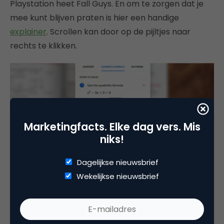
Playstation heet Fall Guys. En om te zorgen dat je
mee kunt blijven praten is hier een handige
explainer
. Scrollen kan door op de pijltjes naar
rechts te klikken.
Marketingfacts. Elke dag vers. Mis
niks!
Dagelijkse nieuwsbrief
Wekelijkse nieuwsbrief
7. Google Lens
Nu we het toch over kinderen hebben. Er is