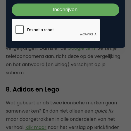
natuurlijk een kans dat de scholen weer dicht gaan
als de ‘R-factor’ blijft stijgen. Dan moeten ouders
hun kinderen thuis gaan helpen. Wat overigens best
leuk is. Maar wat doe je als je te maken krijgt met
moeilijke opgaven zoals bijvoorbeeld lastige
vergelijkingen. Dan is er de
Google Lens
. Je zet je
telefooncamera aan, richt deze op de vergelijking
en het antwoord (en uitleg) verschijnt op je
scherm.
8. Adidas en Lego
Wat gebeurt er als twee iconische merken gaan
samenwerken? En dan niet alleen een
quick fix
maar doorgetrokken in alle onderdelen van het
verhaal.
Kijk maar
naar het verslag op Brickfinder