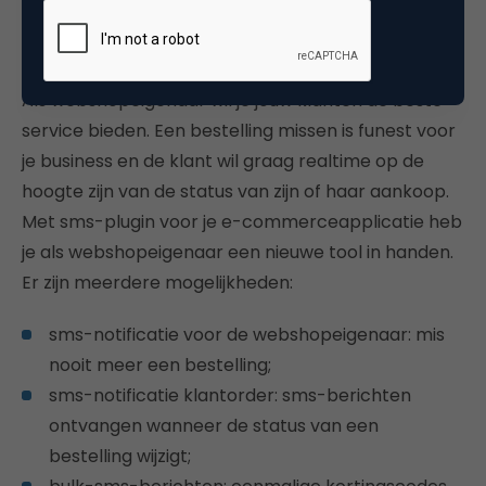
5. Ordernotificaties
Als webshopeigenaar wil je jouw klanten de beste
service bieden. Een bestelling missen is funest voor
je business en de klant wil graag realtime op de
hoogte zijn van de status van zijn of haar aankoop.
Met sms-plugin voor je e-commerceapplicatie heb
je als webshopeigenaar een nieuwe tool in handen.
Er zijn meerdere mogelijkheden:
sms-notificatie voor de webshopeigenaar: mis
nooit meer een bestelling;
sms-notificatie klantorder: sms-berichten
ontvangen wanneer de status van een
bestelling wijzigt;