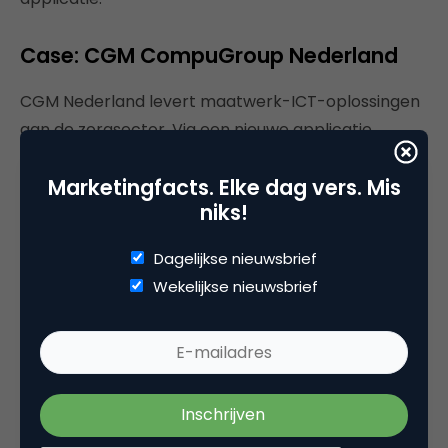
Case: CGM CompuGroup Nederland
CGM Nederland levert maatwerk-ICT-oplossingen
aan de zorgsector. Via een nieuwe applicatie
kunnen patiënten eenvoudig herhaalrecepten
Marketingfacts. Elke dag vers. Mis
plaatsen bij apothekers. Omdat medicijnen
niks!
persoonlijk zijn voorgeschreven, is het belangrijk dat
de privacy en veiligheid van de applicatie
Dagelijkse nieuwsbrief
gegarandeerd is. Hiervoor maakt CGM gebruik van
Wekelijkse nieuwsbrief
OTP. Cliënten ontvangen per sms een unieke
verificatiecode waarmee zij inloggen op de
applicatie. Daarna hebben zij toegang tot hun
persoonlijke online omgeving. Iedere code is uniek
waardoor de veiligheid van de online omgeving
enorm vergroot is.