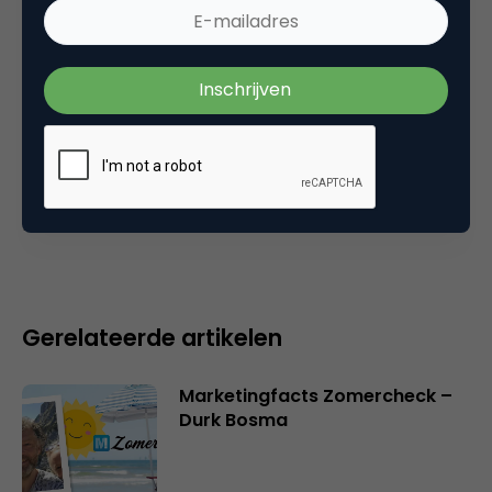
25 november 2005 om 11:07
Plaats reactie
Je moet
ingelogd zijn op
om een reactie te
plaatsen.
Gerelateerde artikelen
Marketingfacts Zomercheck –
Durk Bosma