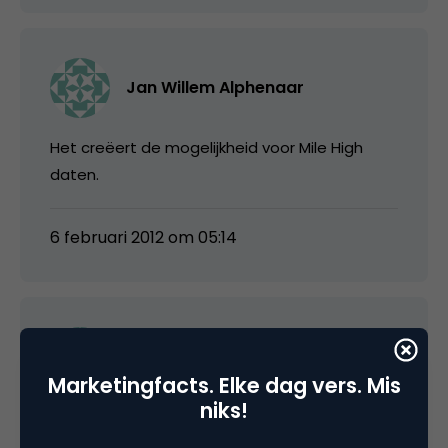
Jan Willem Alphenaar
Het creëert de mogelijkheid voor Mile High
daten.
6 februari 2012 om 05:14
Michellevanzon
Marketingfacts. Elke dag vers. Mis
niks!
Leuk concept! Mochten ze het invoeren op de
routes die ik vaak vlieg, dan zou ik in ieder