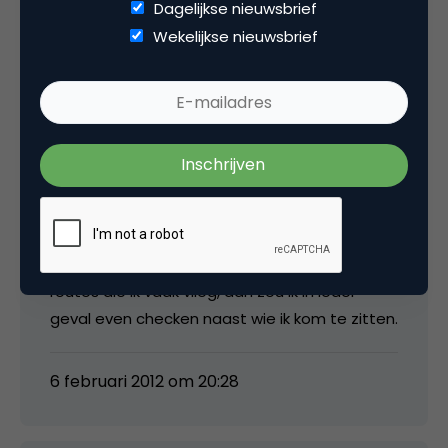
Dagelijkse nieuwsbrief
geval even checken naast wie ik kom te zitten.
Wekelijkse nieuwsbrief
6 februari 2012 om 20:28
Michellevanzon
Leuk concept! Mochten ze het invoeren op de
routes die ik vaak vlieg, dan zou ik in ieder
geval even checken naast wie ik kom te zitten.
6 februari 2012 om 20:28