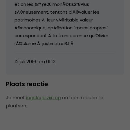
et on les &#?e20;monÃ©tis2”8Plus
sÃ©rieusement, tentons d’Ã©valuer les
patrimoines Ã leur vÃ©ritable valeur
Ã©conomique, opÃ©ration “mains propres”
correspondant Ã la transparence qu’Olivier
rÃ©clame Ã juste titre.B.L.Â
12 juli 2016 om 01:12
Plaats reactie
Je moet
ingelogd zijn op
om een reactie te
plaatsen.