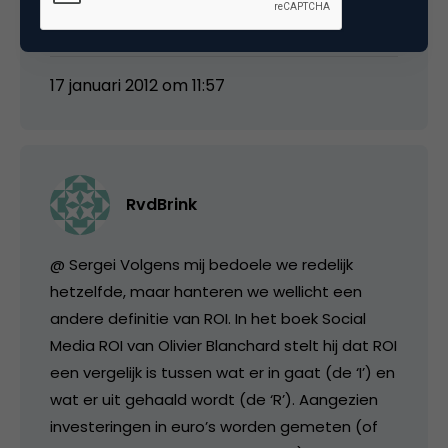
maar heeft invloed op (vrijwel) alle processen.
17 januari 2012 om 11:57
RvdBrink
@ Sergei Volgens mij bedoele we redelijk
hetzelfde, maar hanteren we wellicht een
andere definitie van ROI. In het boek Social
Media ROI van Olivier Blanchard stelt hij dat ROI
een vergelijk is tussen wat er in gaat (de ‘I’) en
wat er uit gehaald wordt (de ‘R’). Aangezien
investeringen in euro’s worden gemeten (of