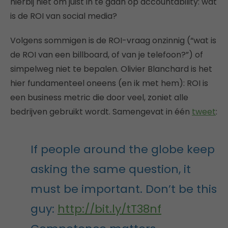
hierbij niet om juist in te gaan op accountability: wat
is de ROI van social media?
Volgens sommigen is de ROI-vraag onzinnig (“wat is
de ROI van een billboard, of van je telefoon?”) of
simpelweg niet te bepalen. Olivier Blanchard is het
hier fundamenteel oneens (en ik met hem): ROI is
een business metric die door veel, zoniet alle
bedrijven gebruikt wordt. Samengevat in één
tweet
:
If people around the globe keep
asking the same question, it
must be important. Don’t be this
guy:
http://bit.ly/tT38nf