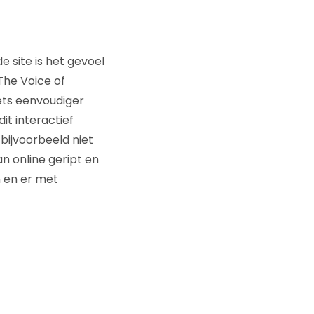
e site is het gevoel
The Voice of
iets eenvoudiger
it interactief
 bijvoorbeeld niet
n online geript en
n en er met