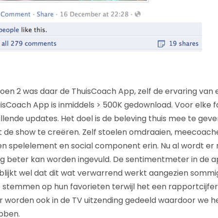
eizoen 2 was daar de ThuisCoach App, zelf de ervaring van
isCoach App is inmiddels > 500K gedownload. Voor elke 
hillende updates. Het doel is de beleving thuis mee te ge
 de show te creëren. Zelf stoelen omdraaien, meecoache
en spelelement en social component erin. Nu al wordt e
og beter kan worden ingevuld. De sentimentmeter in de a
jk blijkt wel dat dit wat verwarrend werkt aangezien somm
stemmen op hun favorieten terwijl het een rapportcijfer 
 worden ook in de TV uitzending gedeeld waardoor we h
bben.