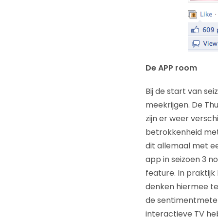
De APP room
Bij de start van s
meekrijgen. De Thu
zijn er weer versc
betrokkenheid met
dit allemaal met e
app in seizoen 3 n
feature. In prakti
denken hiermee te 
de sentimentmeter
interactieve TV he