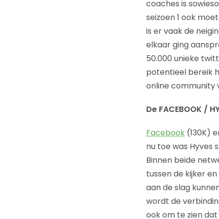
coaches is sowieso 
seizoen 1 ook moet
is er vaak de neigi
elkaar ging aanspr
50.000 unieke twit
potentieel bereik 
online community w
De FACEBOOK / H
Facebook
(130K) 
nu toe was Hyves s
Binnen beide netwe
tussen de kijker e
aan de slag kunnen
wordt de verbinding
ook om te zien dat 