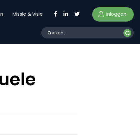
Inloggen
en
Missie & Visie
tuele