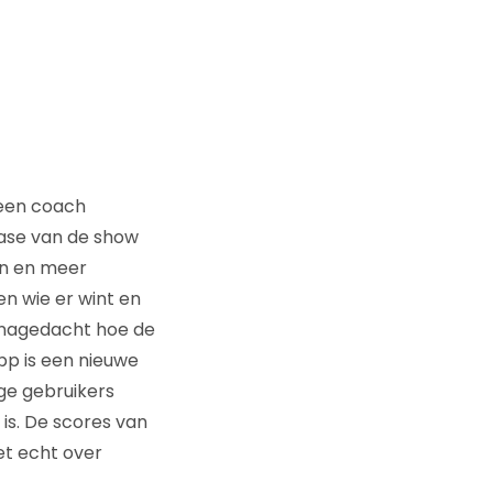
 een coach
fase van de show
ven en meer
n wie er wint en
r nagedacht hoe de
pp is een nieuwe
ige gebruikers
is. De scores van
et echt over