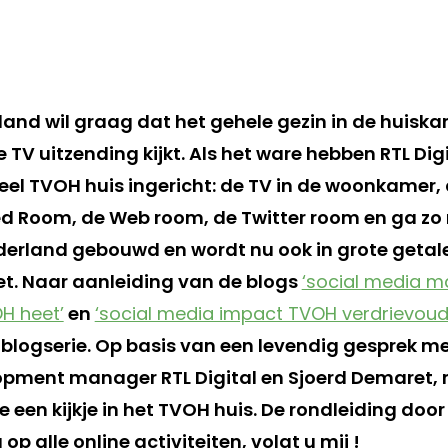
lland wil graag dat het gehele gezin in de huisk
TV uitzending kijkt. Als het ware hebben RTL Dig
tueel TVOH huis ingericht: de TV in de woonkamer
d Room, de Web room, de Twitter room en ga zo
Nederland gebouwd en wordt nu ook in grote getal
t. Naar aanleiding van de blogs
‘social media m
H heet’
en
‘social media impact TVOH verdrievoud
 blogserie. Op basis van een levendig gesprek me
opment manager RTL Digital en Sjoerd Demaret,
we een kijkje in het TVOH huis. De rondleiding doo
op alle online activiteiten, volgt u mij !