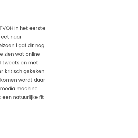
 TVOH in het eerste
rect naar
izoen 1 gaf dit nog
e zien wat online
al tweets en met
er kritisch gekeken
j komen wordt daar
l media machine
en natuurlijke fit