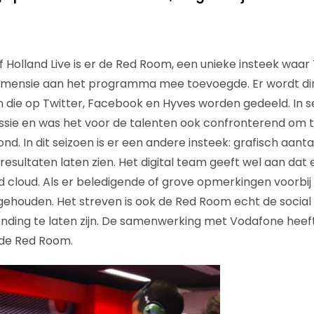
f Holland Live is er de Red Room, een unieke insteek waar
 dimensie aan het programma mee toevoegde. Er wordt di
 die op Twitter, Facebook en Hyves worden gedeeld. In se
ssie en was het voor de talenten ook confronterend om t
d. In dit seizoen is er een andere insteek: grafisch aant
esultaten laten zien. Het digital team geeft wel aan dat 
 cloud. Als er beledigende of grove opmerkingen voorbi
gehouden. Het streven is ook de Red Room echt de socia
nding te laten zijn. De samenwerking met Vodafone heeft e
 de Red Room.