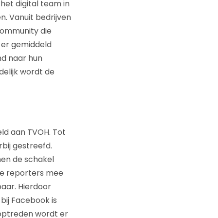
het digital team in
n. Vanuit bedrijven
 community die
n er gemiddeld
nd naar hun
delijk wordt de
eld aan TVOH. Tot
bij gestreefd.
men de schakel
 de reporters mee
baar. Hierdoor
 bij Facebook is
 optreden wordt er