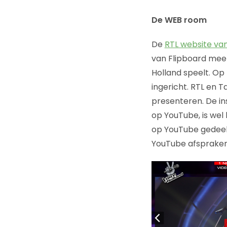
De WEB room
De
RTL website va
van Flipboard mee 
Holland speelt. Op 
ingericht. RTL en T
presenteren. De ins
op YouTube, is wel
op YouTube gedeeld
YouTube afspraken