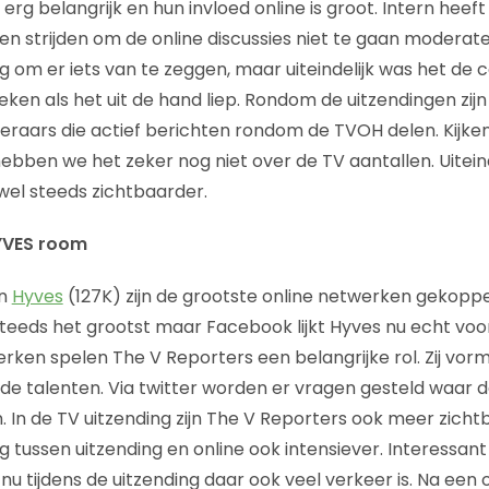
erg belangrijk en hun invloed online is groot. Intern heeft 
en strijden om de online discussies niet te gaan moderate
ng om er iets van te zeggen, maar uiteindelijk was het de
eken als het uit de hand liep. Rondom de uitzendingen zij
teraars die actief berichten rondom de TVOH delen. Kijke
hebben we het zeker nog niet over de TV aantallen. Uitein
el steeds zichtbaarder.
YVES room
en
Hyves
(127K) zijn de grootste online netwerken gekopp
teeds het grootst maar Facebook lijkt Hyves nu echt voor
rken spelen The V Reporters een belangrijke rol. Zij vor
n de talenten. Via twitter worden er vragen gesteld waar
. In de TV uitzending zijn The V Reporters ook meer zicht
 tussen uitzending en online ook intensiever. Interessant
nu tijdens de uitzending daar ook veel verkeer is. Na een