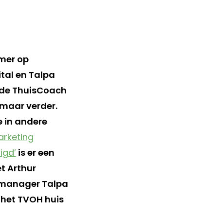
amer op
ital en Talpa
, de ThuisCoach
 maar verder.
e in andere
arketing
igd’
is er een
t Arthur
 manager Talpa
r het TVOH huis