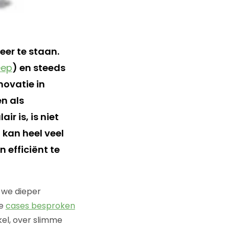
er te staan.
eep
) en steeds
novatie in
n als
ir is, is niet
kan heel veel
 efficiënt te
 we dieper
we
cases besproken
kel, over slimme