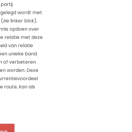
partij
t gelegd wordt met
zie linker blok).
ennis opdoen over
e relatie met deze
id van relatie
 een unieke band.
n of verbeteren
aren worden. Deze
urrentievoordeel
e route, kan als