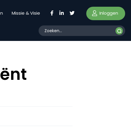
Inloggen
en
Missie & Visie
iënt