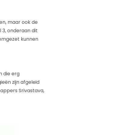
gen, maar ook de
l 3, onderaan dit
g omgezet kunnen
n die erg
eën zijn afgeleid
appers Srivastava,