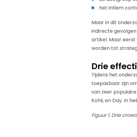
het intiem con
Maar in dit onderzo
indirecte gevolgen 
artikel. Maar eer
worden tot strateg
Drie effec
Tijdens het onderz
toepasbaar zijn om 
van zeer populair
Kohli, en Day. In he
Figuur 1. Drie cro