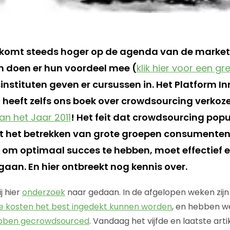
komt steeds hoger op de agenda van de markete
en doen er hun voordeel mee (
klik hier voor een gr
nstituten geven er cursussen in. Het Platform In
 heeft zelfs ons boek over crowdsourcing verkoze
n het Jaar 2011
! Het feit dat crowdsourcing popula
 het betrekken van grote groepen consumenten 
 om optimaal succes te hebben, moet effectief en
aan. En hier ontbreekt nog kennis over.
 hier
onderzoek
naar gedaan. In de afgelopen weken zijn
e kosten het best ingedekt kunnen worden
, en hebben 
ebben gecrowdsourced
. Vandaag het vijfde en laatste arti