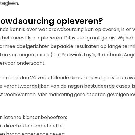
tegieën.
rowdsourcing opleveren?
de kennis over wat crowdsourcing kan opleveren, is er w
het meest kan opleveren. Dit is een groot gemis. Wij he
aarmee doelgerichter bepaalde resultaten op lange term
ten van negen cases (o.a. Pickwick, Lay’s, Rabobank, A
iervoor onderzocht.
ijn er meer dan 24 verschillende directe gevolgen van cro
e verantwoordelijken van de negen bestudeerde cases, i
t voorkwamen. Vier marketing gerelateerde gevolgen kw
:
n latente klantenbehoeften;
n directe klantenbehoefte;
en brand experience geven;