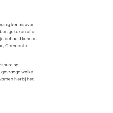
einig kennis over
bben gekeken of er
ijn behaald kunnen
egon, Gemeente
wdsourcing
s gevraagd welke
amen hierbij het