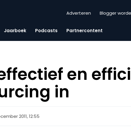
Adverteren
Blogger word
Jaarboek
Podcasts
Partnercontent
effectief en effic
rcing in
ecember 2011, 12:55