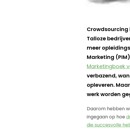
Crowdsourcing 
Talloze bedrijv
meer opleidingsi
Marketing (PIM)
Marketingboek va
verbazend, want
opleveren. Maar
werk worden geg
Daarom hebben wij
ingegaan op hoe
d
die succesvolle h