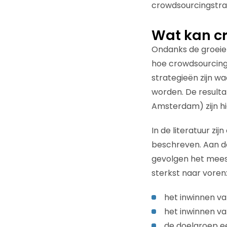
crowdsourcingstra
Wat kan c
Ondanks de groeien
hoe crowdsourcing 
strategieën zijn w
worden. De resulta
Amsterdam) zijn h
In de literatuur z
beschreven. Aan d
gevolgen het mees
sterkst naar voren
het inwinnen va
het inwinnen va
de doelgroep e