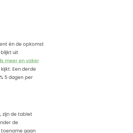
ntent én de opkomst
lijkt uit
ds meer en vaker
kijkt. Een derde
66% 5 dagen per
 zijn de tablet
onder de
en toename gaan