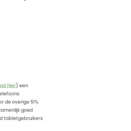
ad hier
) een
telefoons
r de overige 51%
ezamenlijk goed
d tabletgebruikers