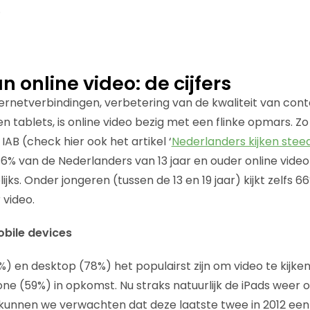
.
 online video: de cijfers
nternetverbindingen, verbetering van de kwaliteit van co
tablets, is online video bezig met een flinke opmars. Zo b
AB (check hier ook het artikel ‘
Nederlanders kijken stee
86% van de Nederlanders van 13 jaar en ouder online video 
ijks. Onder jongeren (tussen de 13 en 19 jaar) kijkt zelfs 
video.
obile devices
 en desktop (78%) het populairst zijn om video te kijken,
e (59%) in opkomst. Nu straks natuurlijk de iPads weer 
 kunnen we verwachten dat deze laatste twee in 2012 e