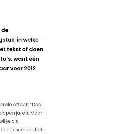
 de
tuk: in welke
t tekst of doen
oto’s, want één
aar voor 2012
virale effect. “Doe
gelopen jaren. Maar
l je als
e de consument het