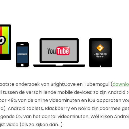
 laatste onderzoek van BrightCove en Tubemogul (
downlo
l tussen de verschillende mobile devices: zo zijn Android 
oor 49% van de online videominuten en iOS apparaten voo
Pod). Android tablets, Blackberry en Nokia zijn daarmee g
gende 0% van het aantal videominuten. Wél kijken Androi
t video (als ze kijken dan…).