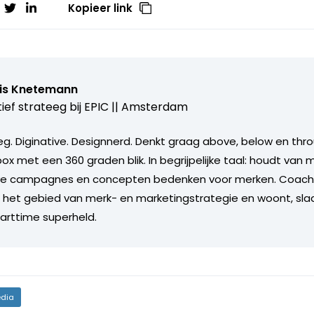
Kopieer link
is Knetemann
ief strateeg bij
EPIC || Amsterdam
g. Diginative. Designnerd. Denkt graag above, below en throu
ox met een 360 graden blik. In begrijpelijke taal: houdt van
eve campagnes en concepten bedenken voor merken. Coach
 het gebied van merk- en marketingstrategie en woont, slaa
parttime superheld.
dia