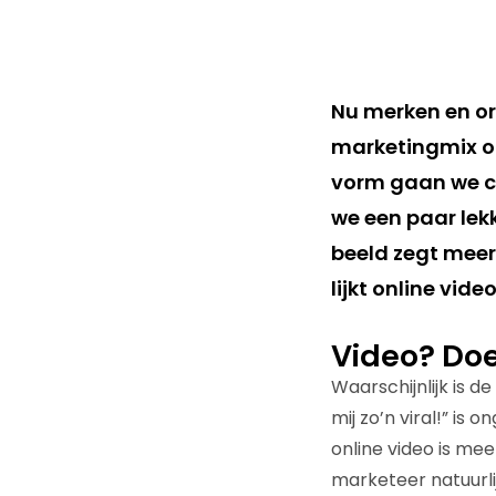
Nu merken en or
marketingmix op
vorm gaan we c
we een paar lek
beeld zegt meer
lijkt online vide
Video? Doe 
Waarschijnlijk is d
mij zo’n viral!” i
online video is meer
marketeer natuurli