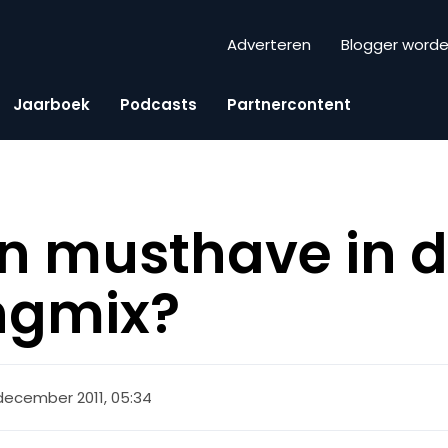
Adverteren
Blogger word
Jaarboek
Podcasts
Partnercontent
n musthave in 
ngmix?
 december 2011, 05:34