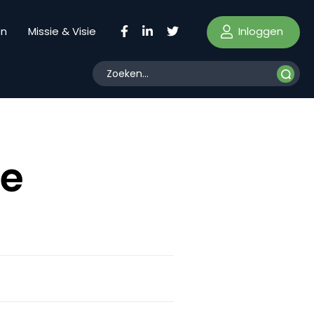
Inloggen
en
Missie & Visie
de