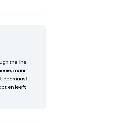
gh the line,
 mooie, maar
t daarnaast
pt en leeft