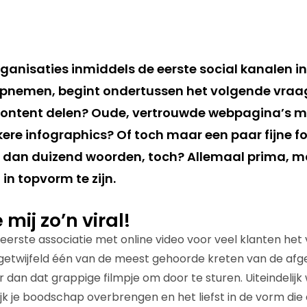
ganisaties inmiddels de eerste social kanalen in
nemen, begint ondertussen het volgende vraags
ontent delen? Oude, vertrouwde webpagina’s me
kere infographics? Of toch maar een paar fijne f
 dan duizend woorden, toch? Allemaal prima, m
o in topvorm te zijn.
mij zo’n viral!
e eerste associatie met online video voor veel klanten het 
s ongetwijfeld één van de meest gehoorde kreten van de af
 dan dat grappige filmpje om door te sturen. Uiteindelijk wi
jk je boodschap overbrengen en het liefst in de vorm di