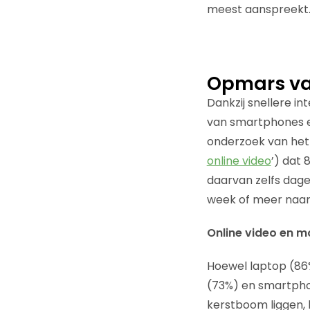
meest aanspreekt
Opmars van
Dankzij snellere i
van smartphones en 
onderzoek van het I
online video
’) dat 
daarvan zelfs dagel
week of meer naar 
Online video en m
Hoewel laptop (86%)
(73%) en smartphon
kerstboom liggen,