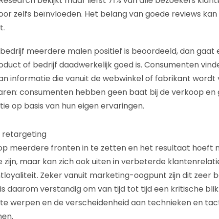
Research bekijkt maar liefst 71% van alle bezoekers klan
door zelfs beïnvloeden. Het belang van goede reviews ka
t.
 bedrijf meerdere malen positief is beoordeeld, dan gaa
product of bedrijf daadwerkelijk goed is. Consumenten vin
 informatie die vanuit de webwinkel of fabrikant wordt ve
laren: consumenten hebben geen baat bij de verkoop en
tie op basis van hun eigen ervaringen.
 retargeting
op meerdere fronten in te zetten en het resultaat hoeft n
 zijn, maar kan zich ook uiten in verbeterde klantenrelati
loyaliteit. Zeker vanuit marketing-oogpunt zijn dit zeer b
 is daarom verstandig om van tijd tot tijd een kritische bli
te werpen en de verscheidenheid aan technieken en tact
men.