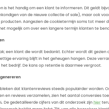
n is het handig om een klant te informeren. Dit geldt bij
nkondigen van de nieuwe collectie of sale), maar ook voo
producten. Aangezien de cookietermijn soms tot meer 
 het mogelijk om over een langere termijn klanten te ben
ken
ak; een klant die wordt bedankt. Echter wordt dit gezien 
ettige ervaring blijft in het geheugen hangen. Deze verra
j het bedrijf. De kans op retentie is daarmee vergroot.
 genereren
bleken dat klantenreviews steeds populairder worden. Org
gen en reviews verzamelen, zien het aantal conversies 
 De gedetailleerde cijfers van dit onderzoek zijn
hier
teru