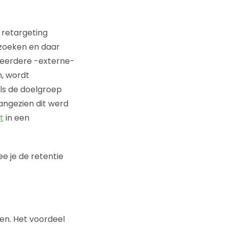
 retargeting
zoeken en daar
meerdere -externe-
, wordt
ls de doelgroep
angezien dit werd
t
in een
e je de retentie
en. Het voordeel