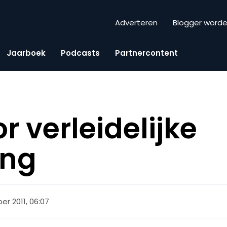
Adverteren
Blogger word
Jaarboek
Podcasts
Partnercontent
or verleidelijke
ing
r 2011, 06:07