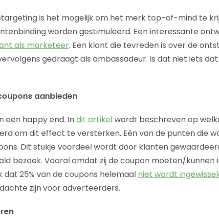
targeting is het mogelijk om het merk top-of-mind te krij
ntenbinding worden gestimuleerd. Een interessante ontwikk
lant als marketeer
. Een klant die tevreden is over de ont
 vervolgens gedraagt als ambassadeur. Is dat niet iets da
scoupons aanbieden
n een happy end. In
dit artikel
wordt beschreven op welke 
rd om dit effect te versterken. Eén van de punten die 
upons. Dit stukje voordeel wordt door klanten gewaardeer
ald bezoek. Vooral omdat zij de coupon moeten/kunnen i
ok dat 25% van de coupons helemaal
niet wordt ingewissel
dachte zijn voor adverteerders.
eren