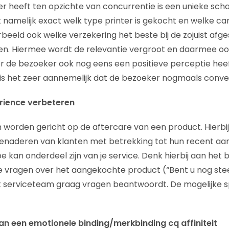
r heeft ten opzichte van concurrentie is een unieke scha
namelijk exact welk type printer is gekocht en welke car
beeld ook welke verzekering het beste bij de zojuist afge
. Hiermee wordt de relevantie vergroot en daarmee oo
r de bezoeker ook nog eens een positieve perceptie hee
is het zeer aannemelijk dat de bezoeker nogmaals conve
rience verbeteren
n worden gericht op de aftercare van een product. Hierbi
enaderen van klanten met betrekking tot hun recent a
pe kan onderdeel zijn van je service. Denk hierbij aan he
e vragen over het aangekochte product (“Bent u nog ste
 serviceteam graag vragen beantwoordt. De mogelijke sp
van een emotionele binding/merkbinding cq affiniteit