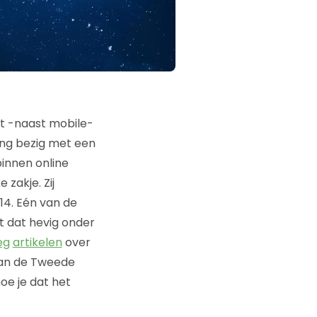
dt -naast mobile-
sing bezig met een
innen online
 zakje. Zij
14. Eén van de
ct dat hevig onder
eg
artikelen
over
van de Tweede
oe je dat het