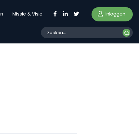
Inloggen
en
Missie & Visie