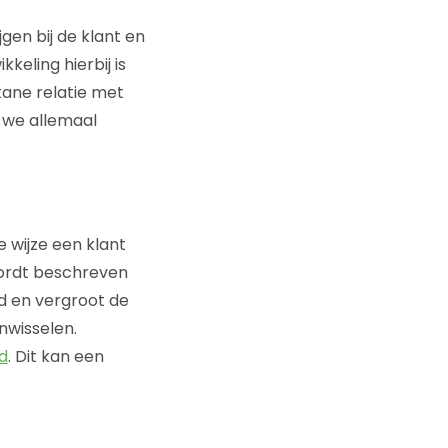
gen bij de klant en
eling hierbij is
stane relatie met
t we allemaal
wijze een klant
wordt beschreven
d en vergroot de
nwisselen.
d
. Dit kan een