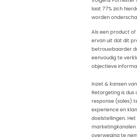
Volgens Forrester 
laat 77% zich hier
worden onderscha
Als een product of
ervan uit dat dit 
betrouwbaarder dan
eenvoudig te verk
objectieve informa
Inzet & kansen van
Retargeting is dus 
response (sales) te
experience en klant
doelstellingen. Het
marketingkanalen 
overweging te ne