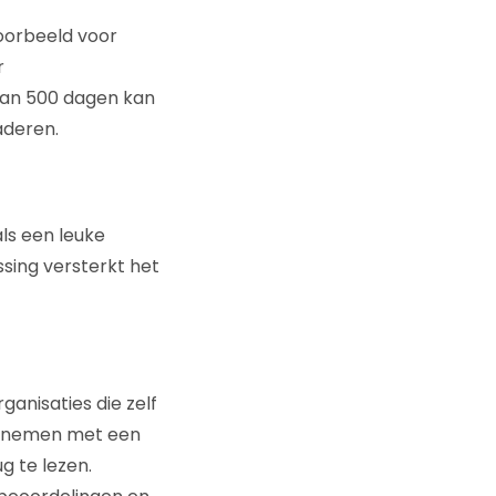
voorbeeld voor
r
dan 500 dagen kan
aderen.
als een leuke
ssing versterkt het
anisaties die zelf
toenemen met een
g te lezen.