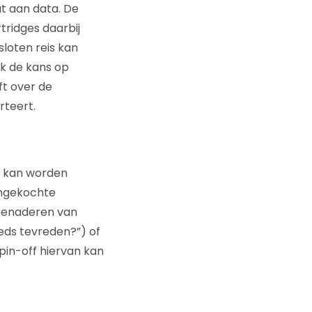
t aan data. De
tridges daarbij
sloten reis kan
k de kans op
ft over de
rteert.
j kan worden
angekochte
t benaderen van
eds tevreden?”) of
in-off hiervan kan