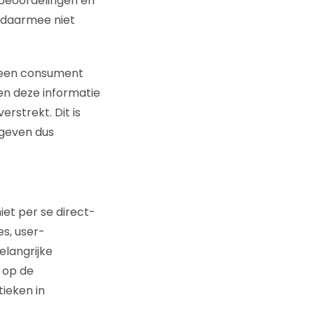
tbeoordelingen en
n daarmee niet
t een consument
den deze informatie
rstrekt. Dit is
 geven dus
iet per se direct-
es, user-
elangrijke
k op de
ieken in