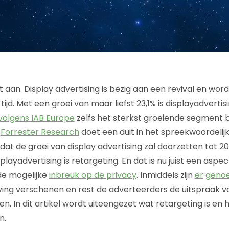
t aan. Display advertising is bezig aan een revival en wor
jd. Met een groei van maar liefst 23,1% is displayadverti
volgens IAB Europe
zelfs het sterkst groeiende segment b
k
Forrester Research
doet een duit in het spreekwoordelijke
at de groei van display advertising zal doorzetten tot 20
layadvertising is retargeting. En dat is nu juist een aspe
de mogelijke
inbreuk op de privacy
. Inmiddels zijn
er
geno
ing verschenen en rest de adverteerders de uitspraak 
. In dit artikel wordt uiteengezet wat retargeting is en h
n.