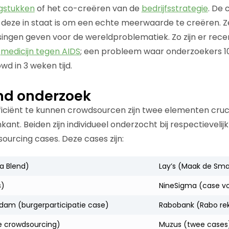
stukken
of het co-creëren van de
bedrijfsstrategie
. De 
deze in staat is om een echte meerwaarde te creëren. Ze
ngen geven voor de wereldproblematiek. Zo zijn er recen
n
medicijn tegen AIDS
; een probleem waar onderzoekers 10
wd in 3 weken tijd.
nd onderzoek
ficiënt te kunnen crowdsourcen zijn twee elementen cruc
nt. Beiden zijn individueel onderzocht bij respectievelij
ourcing cases. Deze cases zijn:
a Blend)
Lay’s (Maak de Sm
s)
NineSigma (case v
m (burgerparticipatie case)
Rabobank (Rabo re
ne crowdsourcing)
Muzus (twee cases