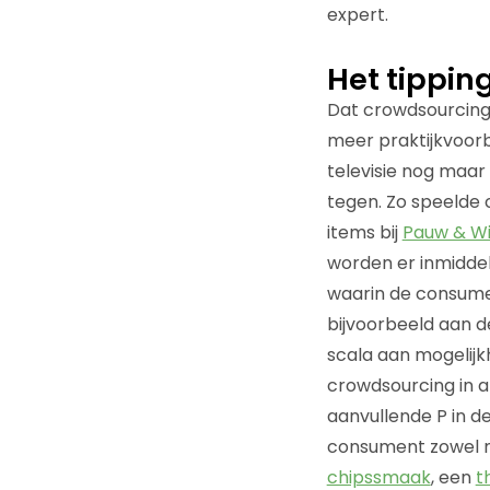
expert.
Het tippin
Dat crowdsourcing h
meer praktijkvoor
televisie nog maar
tegen. Zo speelde 
items bij
Pauw & W
worden er inmiddel
waarin de consumen
bijvoorbeeld aan
scala aan mogelijk
crowdsourcing in al
aanvullende P in de
consument zowel m
chipssmaak
, een
t