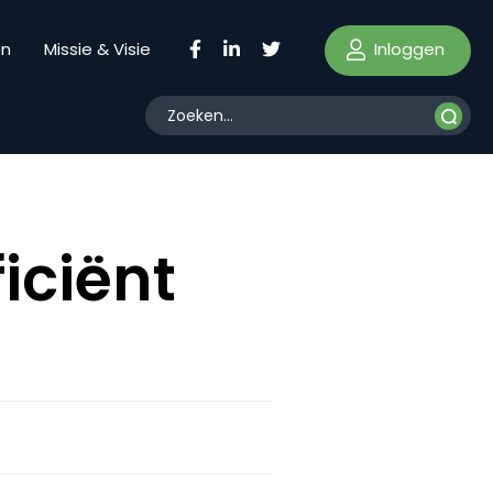
Inloggen
en
Missie & Visie
ficiënt