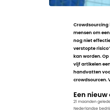
Crowdsourcing i
mensen om een 
nog niet effecti
verstopte risic
kan worden. Op b
vijf artikelen e
handvatten voor 
crowdsourcen. V
Een nieuw
21 maanden geleden
Nederlandse bedrij