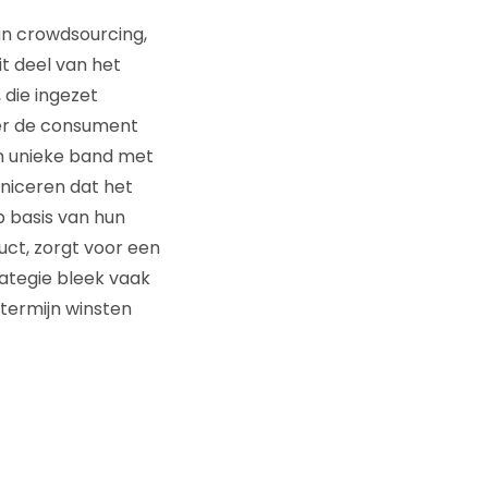
an crowdsourcing,
it deel van het
 die ingezet
er de consument
n unieke band met
niceren dat het
 basis van hun
ct, zorgt voor een
ategie bleek vaak
termijn winsten