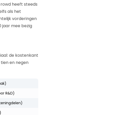
crowd heeft steeds
lfs als het
telijk vorderingen
 jaar mee bezig
iaal: de kostenkant
k tien en negen
aak)
oor R&D)
keningdelen)
)