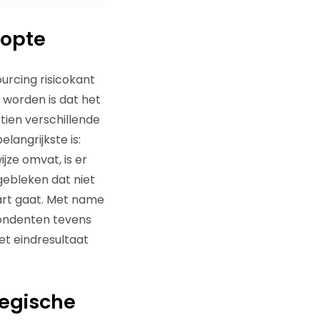
topte
urcing risicokant
 worden is dat het
tien verschillende
elangrijkste is:
jze omvat, is er
gebleken dat niet
art gaat. Met name
pondenten tevens
et eindresultaat
tegische