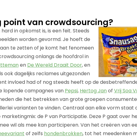
g point van crowdsourcing?
ard in opkomst is, is een feit. Steeds
beelden worden gevormd. Je hoeft de
 aan te zetten of je komt het fenomeen
crowdsourcing onlangs de hoofdrol in
itteman
en
De Wereld Draait Door
, en
s ook dagelijks reclames uitgezonden
t invloed had of nog steeds heeft op de desbetreffende
 de lopende campagnes van
Pepsi
,
Hertog Jan
of
Vrij Soa Vr
heden die het betrekken van grote groepen consumenten 
lerlei varianten te vinden. Centraal aan elke vorm staat d
 marketingmix: de P van Participatie. Deze P gaat over he
ee wil als mee kan participeren. Van het creëren van e
heevariant
of zelfs
hondenbrokken
, tot het meedenken 