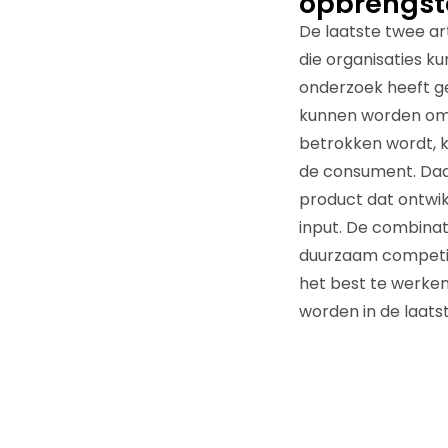
opbrengst
De laatste twee ar
die organisaties k
onderzoek heeft ge
kunnen worden om 
betrokken wordt, 
de consument. Daa
product dat ontwi
input. De combinat
duurzaam competiti
het best te werken
worden in de laats