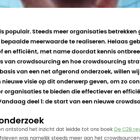
s populair. Steeds meer organisaties betrekken
bepaalde meerwaarde te realiseren. Helaas geb
ef en efficiënt, met name doordat kennis ontbree
o’s van crowdsourcing en hoe crowdsourcing stra
asis van een net afgerond onderzoek, willen wij 
en nieuwe visie op dit onderwerp geven, om zo co
organisaties te bieden die effectiever en efficië
andaag deel 1: de start van een nieuwe crowdso
 onderzoek
 ontstond het inzicht dat leidde tot ons boek
De C2B rev
fsleven was namelijk steeds meer aan het crowdsourcen,