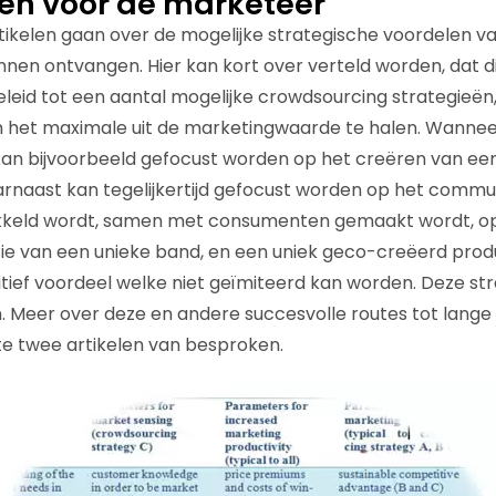
en voor de marketeer
tikelen gaan over de mogelijke strategische voordelen v
unnen ontvangen. Hier kan kort over verteld worden, dat d
leid tot een aantal mogelijke crowdsourcing strategieën,
het maximale uit de marketingwaarde te halen. Wanne
kan bijvoorbeeld gefocust worden op het creëren van ee
rnaast kan tegelijkertijd gefocust worden op het commu
kkeld wordt, samen met consumenten gemaakt wordt, op
ie van een unieke band, en een uniek geco-creëerd produ
ef voordeel welke niet geïmiteerd kan worden. Deze str
. Meer over deze en andere succesvolle routes tot lange 
te twee artikelen van besproken.