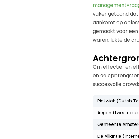
managementvraag
vaker getoond dat 
aankomt op oplossi
gemaakt voor ee
waren, lukte de cro
Achtergro
Om effectief en ef
en de opbrengstenka
succesvolle crowds
Pickwick (Dutch Te
Aegon (twee case
Gemeente Amsterda
De Alliantie (inter