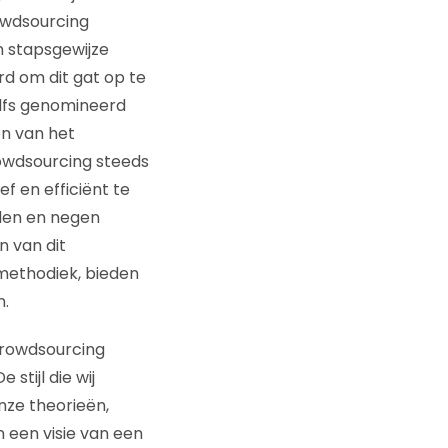
owdsourcing
n stapsgewijze
rd om dit gat op te
elfs genomineerd
en van het
rowdsourcing steeds
ef en efficiënt te
elen en negen
n van dit
methodiek, bieden
n.
 crowdsourcing
stijl die wij
onze theorieën,
een visie van een