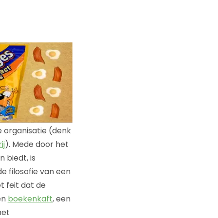
 organisatie (denk
ij
). Mede door het
biedt, is
e filosofie van een
t feit dat de
en
boekenkaft
, een
met