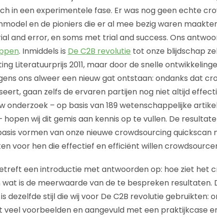
ch in een experimentele fase. Er was nog geen echte cr
nmodel en de pioniers die er al mee bezig waren maakte
ial and error, en soms met trial and success. Ons antwoo
appen
. Inmiddels is
De C2B revolutie
tot onze blijdschap z
ng Literatuurprijs 2011, maar door de snelle ontwikkeling
lgens ons alweer een nieuw gat ontstaan: ondanks dat c
eert, gaan zelfs de ervaren partijen nog niet altijd effecti
w onderzoek – op basis van 189 wetenschappelijke artik
 hopen wij dit gemis aan kennis op te vullen. De resultate
 basis vormen van onze nieuwe crowdsourcing quickscan 
n voor hen die effectief en efficiënt willen crowdsource
 betreft een introductie met antwoorden op: hoe ziet het
 wat is de meerwaarde van de te bespreken resultaten. De 
is dezelfde stijl die wij voor De C2B revolutie gebruikten: 
veel voorbeelden en aangevuld met een praktijkcase en 