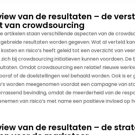
iew van de resultaten – de vers
t van crowdsourcing
e artikelen staan verschillende aspecten van de crowdso
itgebreide resultaten worden gegeven. Wat al verteld kan
osten en risico’s heeft geleid tot een overzicht van veer
ie zich bij crowdsourcing initiatieven kunnen voordoen. De b
sultaten. Omdat crowdsourcing een relatief nieuwe werkwi
ooraf of de doelstellingen wel behaald worden. Ook is er 
sico’s worden meegenomen voordat een campagne van st
 verrassend bevinding, omdat de meerderheid van de res
enemen van risico’s met name een positieve invloed op h
iew van de resultaten – de stra