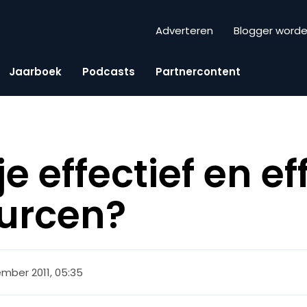
Adverteren
Blogger word
Jaarboek
Podcasts
Partnercontent
e effectief en ef
urcen?
mber 2011, 05:35