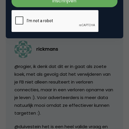
23 september 2011 om 09:54
rickmans
@rogier, ik denk dat dit er in gaat als zoete
koek, met als gevolg dat het verwijderen van
je FB niet alleen resulteert in verloren
connecties, maar in een verloren opname van
je leven :). Voor adverteerders is meer data
natuurlijk mooi omdat ze effectiever kunnen
targetten :).
@duivestein het is een heel valide vraag en