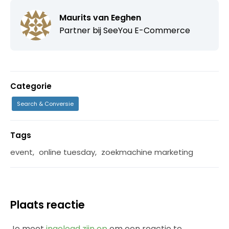
Maurits van Eeghen
Partner bij
SeeYou E-Commerce
Categorie
Search & Conversie
Tags
event
,
online tuesday
,
zoekmachine marketing
Plaats reactie
Je moet
ingelogd zijn op
om een reactie te