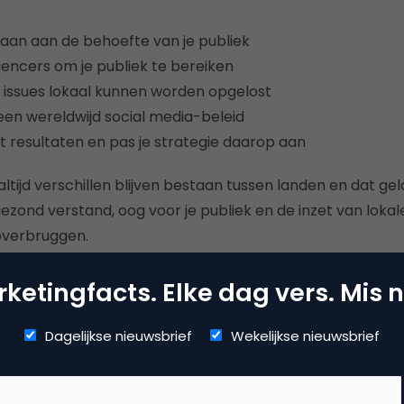
aan aan de behoefte van je publiek
luencers om je publiek te bereiken
 issues lokaal kunnen worden opgelost
en wereldwijd social media-beleid
 resultaten en pas je strategie daarop aan
r altijd verschillen blijven bestaan tussen landen en dat ge
ezond verstand, oog voor je publiek en de inzet van lokale
 overbruggen.
ndse versie van de whitepaper “De internationale uitdagi
ketingfacts. Elke dag vers. Mis n
den.
Dagelijkse nieuwsbrief
Wekelijkse nieuwsbrief
vonne van Bokhoven en Freek Janssen