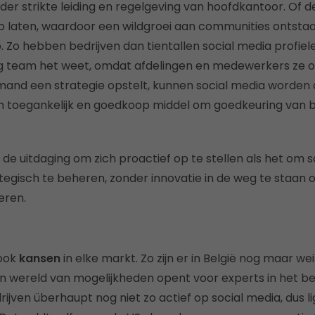
der strikte leiding en regelgeving van hoofdkantoor. Of d
p laten, waardoor een wildgroei aan communities ontsta
Zo hebben bedrijven dan tientallen social media profiel
 team het weet, omdat afdelingen en medewerkers ze op 
and een strategie opstelt, kunnen social media worden 
n toegankelijk en goedkoop middel om goedkeuring van b
de uitdaging om zich proactief op te stellen als het om 
tegisch te beheren, zonder innovatie in de weg te staan 
eren.
 ook
kansen
in elke markt. Zo zijn er in België nog maar wei
n wereld van mogelijkheden opent voor experts in het bedri
drijven überhaupt nog niet zo actief op social media, dus 