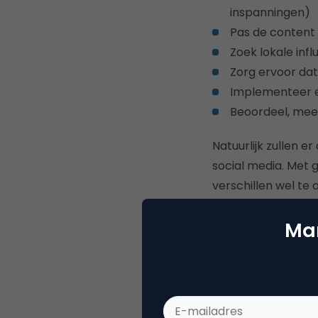
inspanningen)
Pas de content 
Zoek lokale inf
Zorg ervoor dat
Implementeer e
Beoordeel, meet
Natuurlijk zullen e
social media. Met g
verschillen wel te
Je kunt de Nederla
Mar
heet”
hier
downloa
Geschreven door Y