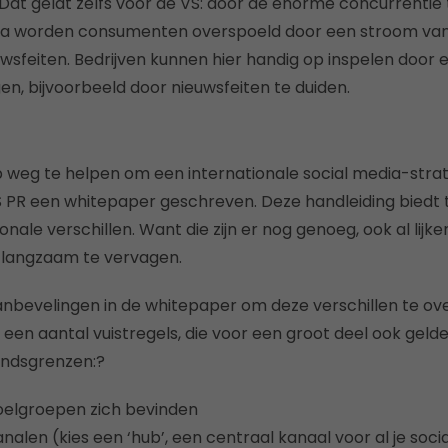
Dat geldt zelfs voor de VS: door de enorme concurrentie
dia worden consumenten overspoeld door een stroom van
wsfeiten. Bedrijven kunnen hier handig op inspelen door 
en, bijvoorbeeld door nieuwsfeiten te duiden.
weg te helpen om een internationale social media-strat
S PR een whitepaper geschreven. Deze handleiding biedt 
nale verschillen. Want die zijn er nog genoeg, ook al lij
d langzaam te vervagen.
anbevelingen in de whitepaper om deze verschillen te ov
een aantal vuistregels, die voor een groot deel ook gelde
andsgrenzen:?
oelgroepen zich bevinden
nalen (kies een ‘hub’, een centraal kanaal voor al je soci