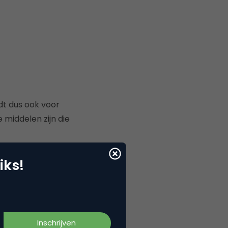
ldt dus ook voor
 middelen zijn die
ng die social media
iks!