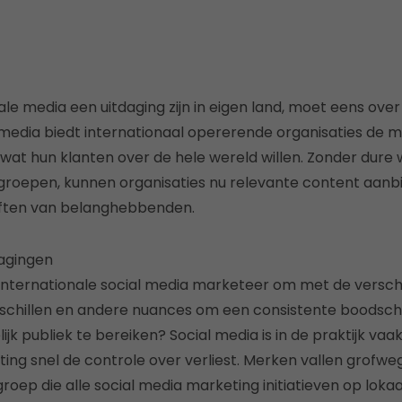
ale media een uitdaging zijn in eigen land, moet eens ove
 media biedt internationaal opererende organisaties de mo
in wat hun klanten over de hele wereld willen. Zonder dure
groepen, kunnen organisaties nu relevante content aanb
ften van belanghebbenden.
dagingen
 internationale social media marketeer om met de verschi
erschillen en andere nuances om een consistente boodsc
jk publiek te bereiken? Social media is in de praktijk va
ing snel de controle over verliest. Merken vallen grofweg
oep die alle social media marketing initiatieven op lokaa