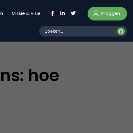
Inloggen
en
Missie & Visie
ns: hoe