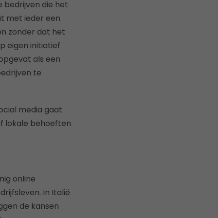
e bedrijven die het
at met ieder een
en zonder dat het
eigen initiatief
opgevat als een
edrijven te
social media gaat
of lokale behoeften
nig online
jfsleven. In Italië
liggen de kansen