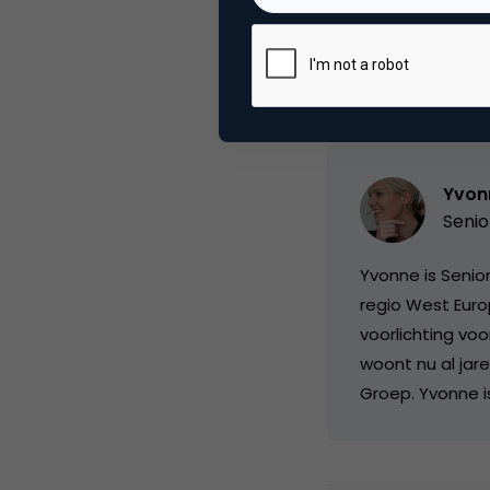
Deel dit artikel
Yvon
Senio
Yvonne is Senior
regio West Europ
voorlichting vo
woont nu al jare
Groep. Yvonne is