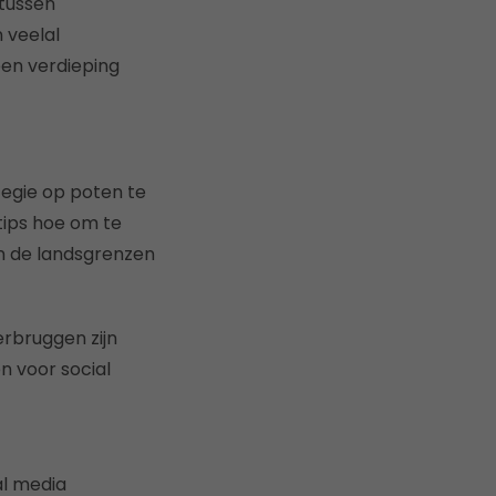
 tussen
 veelal
een verdieping
egie op poten te
tips hoe om te
ken de landsgrenzen
erbruggen zijn
n voor social
al media