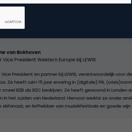
Kopieer link
ne van Bokhoven
r Vice President Western Europe bij
LEWIS
 Vice President en partner bij LEWIS, verantwoordelijk voor d
a. Ze heeft ruim 15 jaar ervaring in (digitale) PR, (crisis)co
or zowel B2B als B2C bedrijven. Ze heeft gewoond in Londen e
n in het zuiden van Nederland. Hiervoor werkte ze onder ande
 skifanaat, en liefhebber van muziekfestivals en goede wijn.