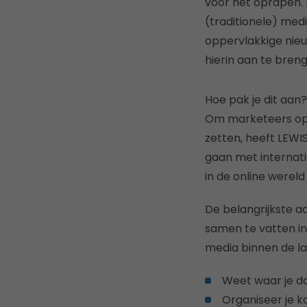
voor het oprapen. 
(traditionele) me
oppervlakkige nieu
hierin aan te breng
Hoe pak je dit aan?
Om marketeers op 
zetten, heeft LEWI
gaan met internatio
in de online werel
De belangrijkste a
samen te vatten in 
media binnen de l
Weet waar je d
Organiseer je ka