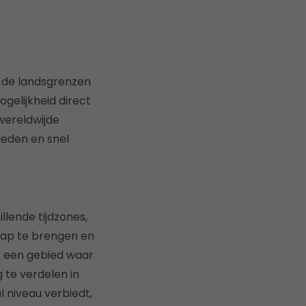
r de landsgrenzen
gelijkheid direct
 wereldwijde
ieden en snel
llende tijdzones,
hap te brengen en
ak een gebied waar
 te verdelen in
l niveau verbiedt,