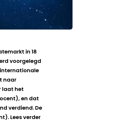
iatemarkt in 18
werd voorgelegd
internationale
t naar
 laat het
rocent), en dat
and verdiend. De
nt). Lees verder