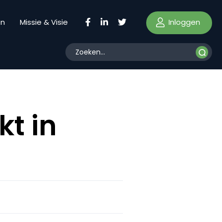
Inloggen
en
Missie & Visie
kt in