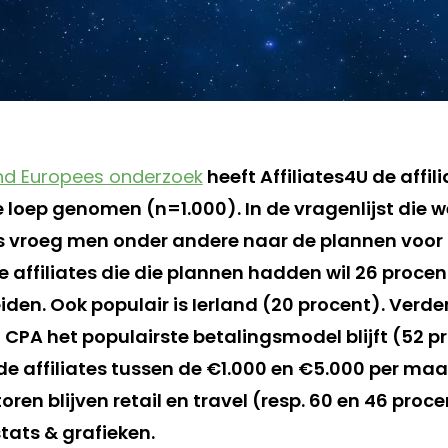
end Europees onderzoek
heeft Affiliates4U de affil
 loep genomen (n=1.000). In de vragenlijst die 
es vroeg men onder andere naar de plannen voor 
 affiliates die die plannen hadden wil 26 procen
iden. Ook populair is Ierland (20 procent). Verder
 CPA het populairste betalingsmodel blijft (52 p
de affiliates tussen de €1.000 en €5.000 per ma
oren blijven retail en travel (resp. 60 en 46 proce
tats & grafieken.