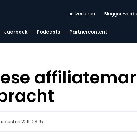
Adverteren
Blogger word
Jaarboek
Podcasts
Partnercontent
ese affiliatemar
bracht
augustus 2011, 08:15