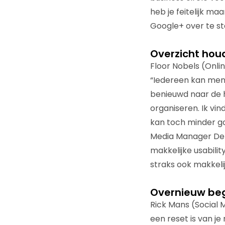
heb je feitelijk m
Google+ over te st
Overzicht hou
Floor Nobels (Onli
“Iedereen kan menin
benieuwd naar de ha
organiseren. Ik vi
kan toch minder go
Media Manager Delo
makkelijke usability
straks ook makkeli
Overnieuw be
Rick Mans (Social M
een reset is van je