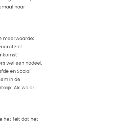
lemaal naar
 de meerwaarde:
ooral zelf
eenkomst´
ers wel een nadeel,
fde en Social
hem in de
telijk. Als we er
 het feit dat het