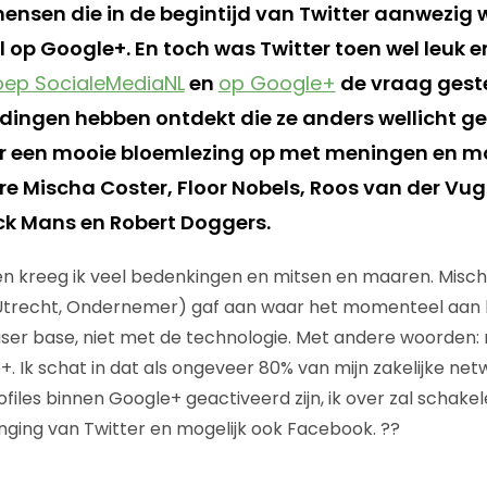
ensen die in de begintijd van Twitter aanwezig 
l op Google+. En toch was Twitter toen wel leuk en
roep SocialeMediaNL
en
op Google+
de vraag gest
dingen hebben ontdekt die ze anders wellicht g
er een mooie bloemlezing op met meningen en m
e Mischa Coster, Floor Nobels, Roos van der Vug
ick Mans en Robert Doggers.
n kreeg ik veel bedenkingen en mitsen en maaren. Misch
Utrecht, Ondernemer) gaf aan waar het momenteel aan ligt
er base, niet met de technologie. Met andere woorden: m
. Ik schat in dat als ongeveer 80% van mijn zakelijke net
iles binnen Google+ geactiveerd zijn, ik over zal schakel
nging van Twitter en mogelijk ook Facebook. ??