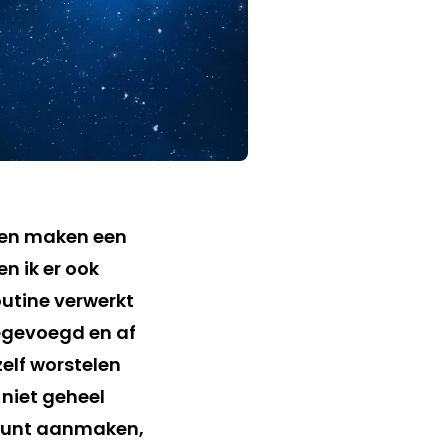
sen maken een
n ik er ook
outine verwerkt
oegevoegd en af
zelf worstelen
niet geheel
count aanmaken,