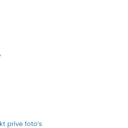
?
t prive foto’s