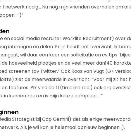
aar 1 netwerk nodig… Nu nog mijn vrienden overhalen om al
appen ;-)”
den
ne en social media recruiter Worklife Recruitment) over
g inbrengen en delen. En je houdt het overzicht. Ik ben v
ngout, wil daar een keer een sollicitatie en cv tips ´bij
nd de hoeveelheid plaatjes en de veel meer dan140 karakt
ed screenen tov Twitter.” Ook Roos van Vugt (G+ verslaa
itte) ziet de meerwaarde in overzicht: “Voor mij zit het 
 en features. ?Ik vind de tl (timeline red.) ook erg overzich
jk in kunnen zoeken is mijn keuze compleet….”
ginnen
edia Strategist bij Cap Gemini) ziet als enige meerwaarde
 netwerk. Als je wil kan je helemaal opnieuw beginnen :).