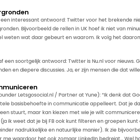
rgronden
f een interessant antwoord: Twitter voor het brekende n
onden. Bijvoorbeeld de rellen in UK hoef ik niet van minu
el weten wat daar gebeurt en waarom. Ik volg het daaro
f een soortgelijk antwoord: Twitter is Nu.nl voor nieuws.
en en diepere discussies. Ja, er zijn mensen die dat wille
mmuniceren
under Letsgosocial.nl / Partner at Yune): “Ik denk dat G
le basisbehoefte in communicatie appelleert. Dat je dat
dereen stuurt, maar kan kiezen met wie je wilt communicer
 (ja ik weet dat je bij FB ook kunt filteren en groepen k
nder nadrukkelijke en natuurlijke manier). Ik zie bijvoorb
or me waardoor het ook zomaar LinkedIn bedreigt… Wel hand