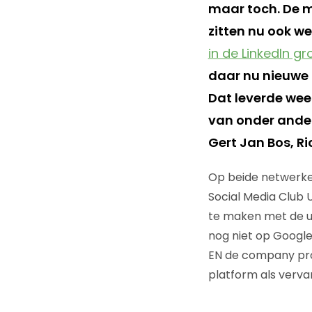
maar toch. De m
zitten nu ook we
in de LinkedIn g
daar nu nieuwe 
Dat leverde we
van onder ander
Gert Jan Bos, R
Op beide netwerke
Social Media Club 
te maken met de us
nog niet op Google+
EN de company prof
platform als verva