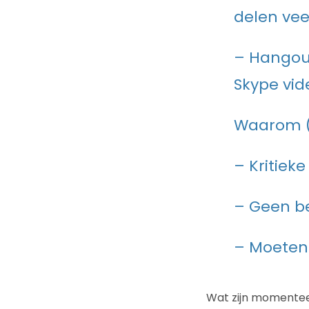
delen vee
– Hangout
Skype vid
Waarom (
– Kritiek
– Geen be
– Moeten 
Wat zijn momentee