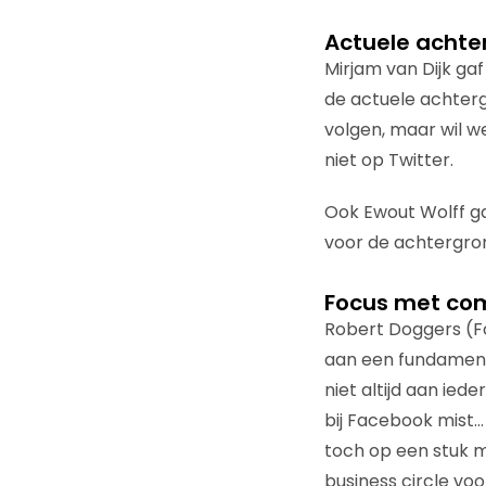
Actuele achte
Mirjam van Dijk ga
de actuele achtergr
volgen, maar wil w
niet op Twitter.
Ook Ewout Wolff ga
voor de achtergrond
Focus met co
Robert Doggers (Fo
aan een fundamente
niet altijd aan ie
bij Facebook mist…
toch op een stuk mi
business circle vo