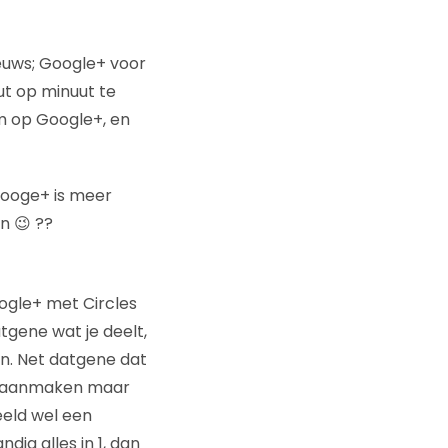
ieuws; Google+ voor
ut op minuut te
m op Google+, en
 Googe+ is meer
n 😉 ??
oogle+ met Circles
gene wat je deelt,
en. Net datgene dat
unt aanmaken maar
eeld wel een
ig alles in 1, dan