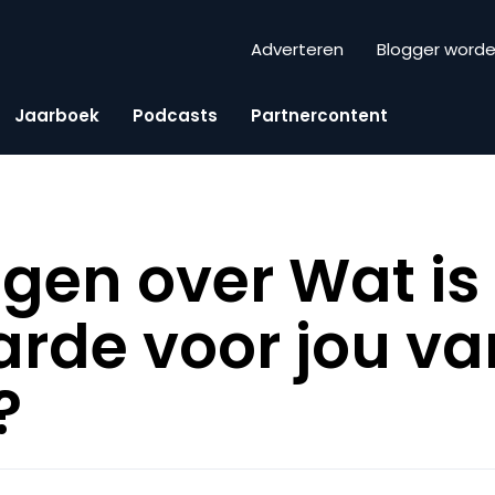
Adverteren
Blogger word
Jaarboek
Podcasts
Partnercontent
gen over Wat is
rde voor jou va
?