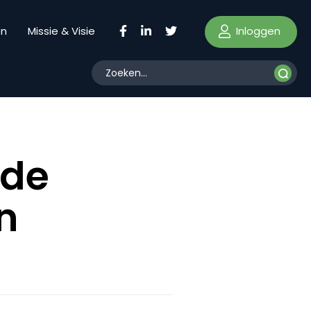
Inloggen
en
Missie & Visie
 de
n