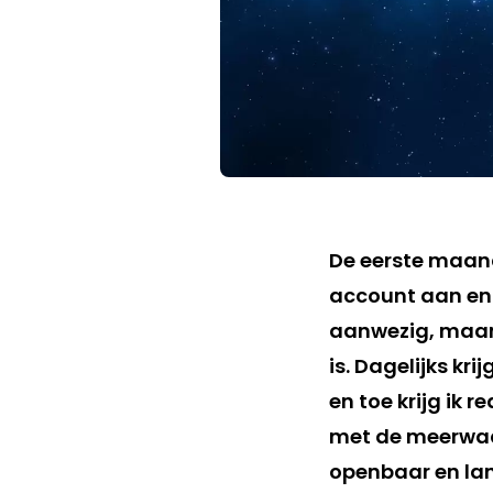
De eerste maand
account aan en 
aanwezig, maar m
is. Dagelijks kr
en toe krijg ik r
met de meerwaar
openbaar en lan