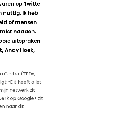
waren op Twitter
 nuttig. Ik heb
eld of mensen
emist hadden.
ooie uitspraken
t, Andy Hoek,
a Coster (TEDx,
: “Dit heeft alles
ijn netwerk zit
werk op Google+ zit
en naar dit