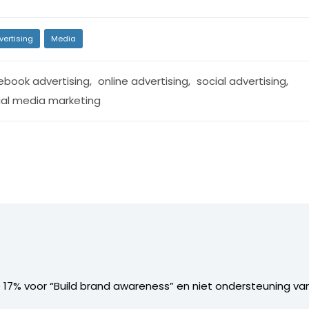
vertising
Media
ebook advertising
,
online advertising
,
social advertising
,
ial media marketing
de 17% voor “Build brand awareness” en niet ondersteuning va