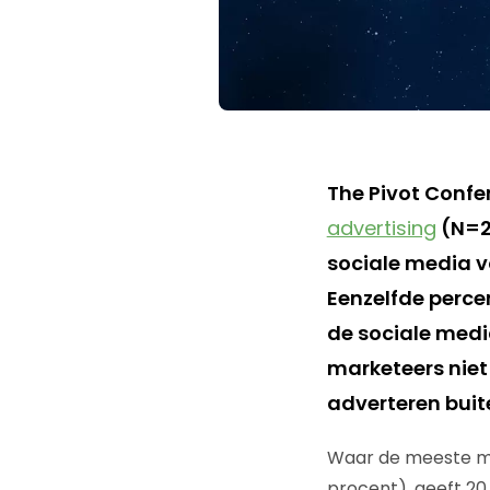
The Pivot Confe
advertising
(N=23
sociale media v
Eenzelfde perc
de sociale medi
marketeers niet
adverteren buit
Waar de meeste ma
procent), geeft 20