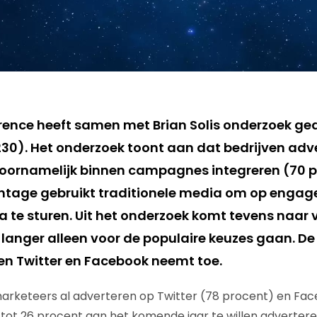
rence heeft samen met Brian Solis onderzoek g
0). Het onderzoek toont aan dat bedrijven adv
oornamelijk binnen campagnes integreren (70 p
entage gebruikt traditionele media om op enga
a te sturen. Uit het onderzoek komt tevens naar 
 langer alleen voor de populaire keuzes gaan. De
en Twitter en Facebook neemt toe.
rketeers al adverteren op Twitter (78 procent) en Fac
 tot 26 procent aan het komende jaar te willen adverter