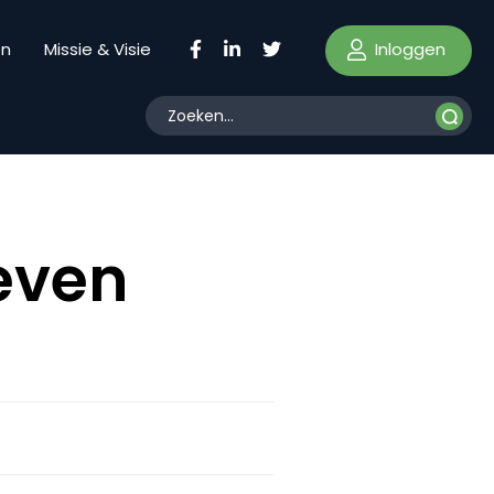
Inloggen
en
Missie & Visie
leven