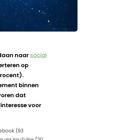
edaan naar
social
erteren op
rocent).
gement binnen
voren dat
 interesse voor
ebook (93
en via YouTube (20