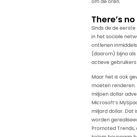
om de oren.
There’s no
Sinds de de eerste
in het sociale netw
ontlenen inmiddels
(daarom) bijna als 
actieve gebruikers 
Maar het is ook gew
moeten renderen. 
miljoen dollar adver
Microsoft’s MySpa
miljard dollar. Dat 
worden gerealiseer
Promoted Trends, 
kolom bovenaan bli