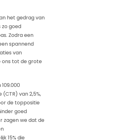
an het gedrag van
s zo goed
 pas. Zodra een
 een spannend
aties van
e ons tot de grote
 109.000
e (CTR) van 2,5%,
or de toppositie
minder goed
r zagen we dat de
en
jk 15% die