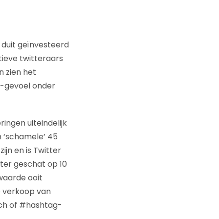
 duit geïnvesteerd
tieve twitteraars
n zien het
j’-gevoel onder
ingen uiteindelijk
n ‘schamele’ 45
ijn en is Twitter
tter geschat op 10
waarde ooit
e verkoop van
rch of #hashtag-