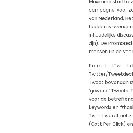
Maximum startte v
campagne, voor z
van Nederland. He
hadden is overige
inhoudelijke discu
zijn). De Promote
mensen uit de voor
Promoted Tweets ku
Twitter/Tweetdeck
Tweet bovenaan st
‘gewone’ Tweets. Fe
voor de betreffend
keywords en #hash
Tweet wordt net zo
(Cost Per Click) e