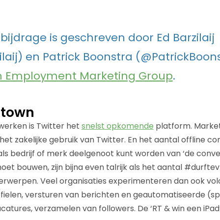
bijdrage is geschreven door Ed Barzilaij
laij) en Patrick Boonstra (@PatrickBoon
Employment Marketing Group
.
e town
werken is Twitter het
snelst opkomende
platform. Market
het zakelijke gebruik van Twitter. En het aantal offline 
als bedrijf of merk deelgenoot kunt worden van ‘de conver
et bouwen, zijn bijna even talrijk als het aantal #durft
erwerpen. Veel organisaties experimenteren dan ook vol
ielen, versturen van berichten en geautomatiseerde (s
catures, verzamelen van followers. De ‘RT & win een iPad’