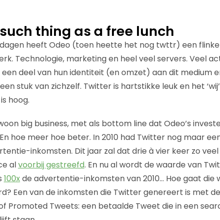
 such thing as a free lunch
 dagen heeft Odeo (toen heette het nog twttr) een flinke
erk. Technologie, marketing en heel veel servers. Veel ac
 een deel van hun identiteit (en omzet) aan dit medium e
een stuk van zichzelf. Twitter is hartstikke leuk en het ‘wi
is hoog.
oon big business, met als bottom line dat Odeo’s invester
En hoe meer hoe beter. In 2010 had Twitter nog maar ee
tentie-inkomsten. Dit jaar zal dat drie à vier keer zo veel z
ce al
voorbij gestreefd
. En nu al wordt de waarde van Twi
is
100x
de advertentie-inkomsten van 2010… Hoe gaat die 
d? Een van de inkomsten die Twitter genereert is met d
of Promoted Tweets: een betaalde Tweet die in een sea
jft staan.