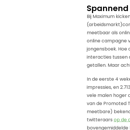
Spannend 
Bij Maximum kicke
(arbeidsmarkt)con
meetbaar als online
online campagne va
jongensboek. Hoe c
interacties tussen 
getallen. Maar acht
In de eerste 4 wek
impressies, en 2.7
vele malen hoger d
van de Promoted T
meetbare) bekendh
twitteraars
op de 
bovengemiddelde be