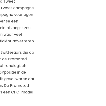
ed Tweet
ed Tweet campagne
ampagne voor ogen
per se een
oie bijvangst zou
rm waar veel
ficiënt adverteren.
twitteraars die op
ft de Promoted
chronologisch
OPpositie in de
it geval waren dat
n. De Promoted
t is een CPC-model