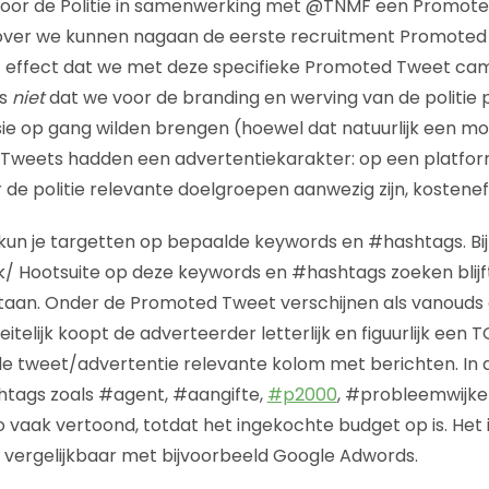
oor de Politie in samenwerking met @TNMF een Promot
over we kunnen nagaan de eerste recruitment Promot
t effect dat we met deze specifieke Promoted Tweet c
ns
niet
dat we voor de branding en werving van de politie 
ssie op gang wilden brengen (hoewel dat natuurlijk een mo
d Tweets hadden een advertentiekarakter: op een platfo
 de politie relevante doelgroepen aanwezig zijn, kostenef
n je targetten op bepaalde keywords en #hashtags. Bij 
/ Hootsuite op deze keywords en #hashtags zoeken blij
aan. Onder de Promoted Tweet verschijnen als vanouds 
itelijk koopt de adverteerder letterlijk en figuurlijk een T
e tweet/advertentie relevante kolom met berichten. In d
tags zoals #agent, #aangifte,
#p2000
, #probleemwijke
 vaak vertoond, totdat het ingekochte budget op is. He
n vergelijkbaar met bijvoorbeeld Google Adwords.