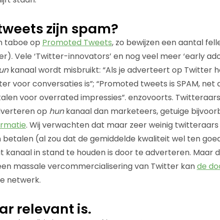
tweets zijn spam?
en taboe op
Promoted Tweets
, zo bewijzen een aantal fell
ter). Vele ‘Twitter-innovators’ en nog veel meer ‘early a
un
kanaal wordt misbruikt: “Als je adverteert op Twitter h
er voor conversaties is”; “Promoted tweets is SPAM, net
talen voor overrated impressies”. enzovoorts. Twitteraars 
dverteren op
hun
kanaal dan marketeers, getuige bijvoor
rmatie
. Wij verwachten dat maar zeer weinig twitteraars
n betalen (al zou dat de gemiddelde kwaliteit wel ten go
t kanaal in stand te houden is door te adverteren. Maar
 een massale vercommercialisering van Twitter kan
de do
le netwerk.
r relevant is.