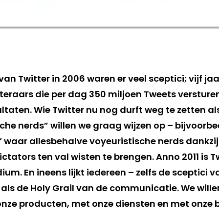
van Twitter in 2006 waren er veel sceptici; vijf jaar
teraars die per dag 350 miljoen Tweets versturen
ultaten. Wie Twitter nu nog durft weg te zetten 
che nerds” willen we graag wijzen op – bijvoorbe
’ waar allesbehalve voyeuristische nerds dankzij
tators ten val wisten te brengen. Anno 2011 is T
m. En ineens lijkt iedereen – zelfs de sceptici v
 als de Holy Grail van de communicatie. We wille
 onze producten, met onze diensten en met onze 