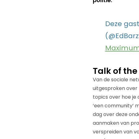
politie.
Deze gast
(@EdBarzi
Maximum 
Talk of th
Van de sociale net
uitgesproken over 
topics over hoe je 
‘een community’ mo
dag over deze ond
aanmaken van prof
verspreiden van va