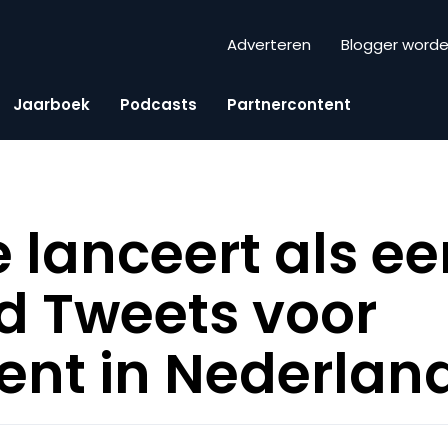
Adverteren
Blogger word
Jaarboek
Podcasts
Partnercontent
e lanceert als ee
d Tweets voor
ent in Nederlan