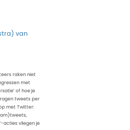
stra) van
eers raken niet
congressen met
satie’ of hoe je
evragen tweets per
op met Twitter:
pam)tweets,
-acties vliegen je