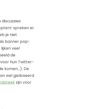
e discussies
dopters’ spreken er
eb je niet
 als banner pop-
lijken veel
beeld de
 voor hun Twitter-
ede komen…). De
 dan wel gedoseerd
odsteek
zijn voor