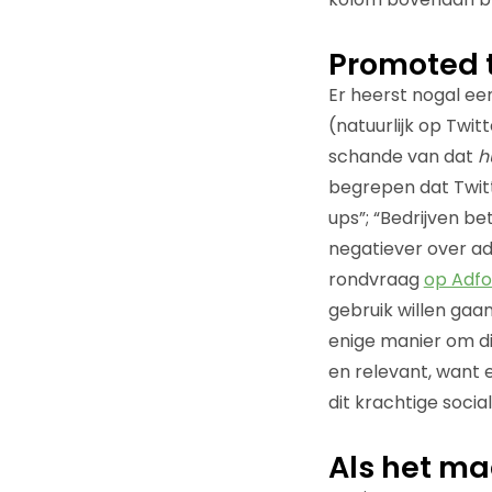
Promoted 
Er heerst nogal e
(natuurlijk op Twit
schande van dat
h
begrepen dat Twitt
ups”; “Bedrijven be
negatiever over a
rondvraag
op Adfo
gebruik willen gaa
enige manier om di
en relevant, want
dit krachtige socia
Als het maa