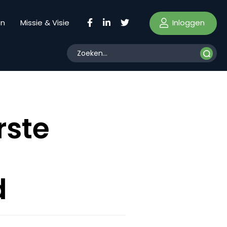
Inloggen
en
Missie & Visie
rste
d