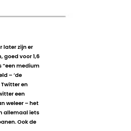
 later zijn er
, goed voor 1,6
als “een medium
eld – ‘de
 Twitter en
witter een
an weleer – het
n allemaal iets
banen. Ook de