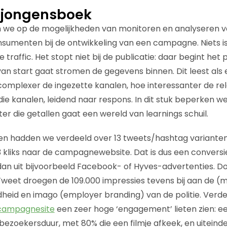
jongensboek
n we op de mogelijkheden van monitoren en analyseren v
sumenten bij de ontwikkeling van een campagne. Niets i
 traffic. Het stopt niet bij de publicatie: daar begint het
n start gaat stromen de gegevens binnen. Dit leest als
omplexer de ingezette kanalen, hoe interessanter de rel
die kanalen, leidend naar respons. In dit stuk beperken w
er die getallen gaat een wereld van learnings schuil.
en hadden we verdeeld over 13 tweets/hashtag varianten
13 kliks naar de campagnewebsite. Dat is dus een conversi
an uit bijvoorbeeld Facebook- of Hyves-advertenties. Do
weet droegen de 109.000 impressies tevens bij aan de (
eid en imago (employer branding) van de politie. Verde
campagnesite
een zeer hoge ‘engagement’ lieten zien: e
zoekersduur, met 80% die een filmje afkeek, en uiteindeli