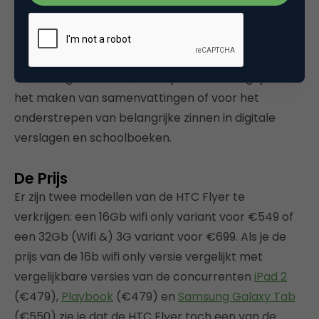
de bladzijde op dit scherm verticaal beter tot zijn
recht komt. De pen kun je ook in deze app weer
gebruiken. Met de pen kun je gemakkelijk notities of
markeringen maken, wat mij vooral handig lijkt voor
het maken van samenvattingen of voor het
onderstrepen van belangrijke zinnen in digitale
verslagen en schoolboeken.
De Prijs
Er zijn twee modellen van de HTC Flyer te
verkrijgen: een 16Gb wifi only variant voor €549 of
een 32Gb (Wifi &) 3G variant voor €699. Als je de
prijs van de 16b wifi only versie vergelijkt met
vergelijkbare versies van de concurrenten
iPad 2
(€479),
Playbook
(€479) en
Samsung Galaxy Tab
(€550) zie je dat de HTC Flyer toch een van de