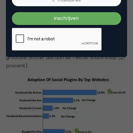
dat de helft van de top 10.000 websites een link
naar hun Facebook pagina heeft. Daarnaast heeft
40 procent een link naar haar Twitter account.
Echter, als we kijken naar de
buttons
, is de Google
Plus One knop (4,5 procent) na de Facebook Like
Box (6,1 procent) en Like Button (10,8 procent) de
grootste. Groter dus dan de Twitter share knop (2,1
procent).