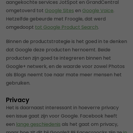
aangekochte services JotSpot en GrandCentral
omgetoverd tot
Google Sites
en
Google Voice
.
Hetzelfde gebeurde met Froogle, dat werd
omgedoopt
tot Google Product Search
.
Binnen de productstrategie is het goed in te denken
dat Google deze producten hernoemt. Beide
producten zijn goed te integreren binnen het
Google+ netwerk, en de waarde voor zowel Photos
als Blogs neemt toe naar mate meer mensen het
gebruiken.
Privacy
Het is daarnaast interessant in hoeverre privacy
een issue gaat zijn voor Google. Facebook heeft
een
lange geschiedenis
als het gaat om privacy,
maar hoe zit dit bij Google? Bij Facecroocks zijn ze
in