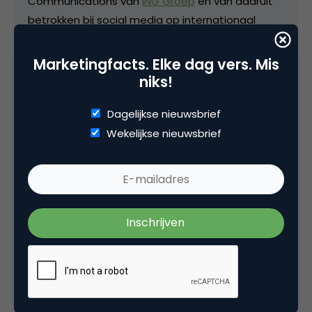
Communications van
ING Groep
en van daaruit
betrokken bij social media op internationaal
niveau. Momenteel Product owner chatbot bij
ING. Blogt op persoonlijke titel bij Marketingfacts
Marketingfacts. Elke dag vers. Mis
en van 2004-2014 ook op de achtergrond actief
niks!
geweest voor Marketingfacts o.a. bij de techniek
Dagelijkse nieuwsbrief
en de redactie.
Wekelijkse nieuwsbrief
Categorie
Advertising
Contentmarketing & Storytelling
Media
Tags
games
,
online advertising
,
online pr & branding
,