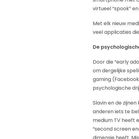
virtueel “spook” e
Met elk nieuw mediu
veel applicaties d
De psychologisch
Door die “early ad
om dergelijke spell
gaming (Facebook) 
psychologische drij
Slavin en de zijn
anderen iets te bel
medium TV heeft e
“second screen enga
dimensie heeft. Mi