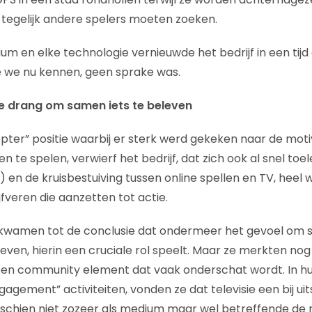
n tegelijk andere spelers moeten zoeken.
m en elke technologie vernieuwde het bedrijf in een tijd 
ie we nu kennen, geen sprake was.
e drang om samen iets te beleven
opter” positie waarbij er sterk werd gekeken naar de mo
en te spelen, verwierf het bedrijf, dat zich ook al snel toe
en de kruisbestuiving tussen online spellen en TV, heel w
fveren die aanzetten tot actie.
en kwamen tot de conclusie dat ondermeer het gevoel om
even, hierin een cruciale rol speelt. Maar ze merkten nog
en community element dat vaak onderschat wordt. In h
gement” activiteiten, vonden ze dat televisie een bij uit
sschien niet zozeer als medium maar wel betreffende de