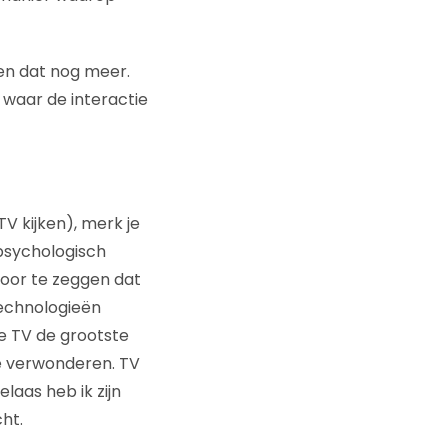
en dat nog meer.
 waar de interactie
V kijken), merk je
psychologisch
door te zeggen dat
technologieën
de TV de grootste
te verwonderen. TV
laas heb ik zijn
ht.