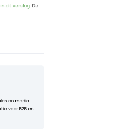
in dit verslag
. De
ales en media.
atie voor B2B en