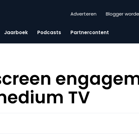
Adverteren
Blogger word
Jaarboek
Podcasts
Partnercontent
creen engageme
 medium TV