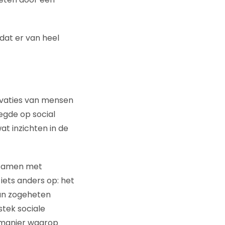
dat er van heel
tivaties van mensen
legde op social
at inzichten in de
 samen met
 iets anders op: het
un zogeheten
stek sociale
 manier waarop