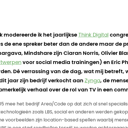
k modereerde ik het jaarlijkse
Think Digital
congre
s de ene spreker beter dan de andere maar de p
hargava, Mindshare zijn Ciaran Norris, Olivier Bl
Antwerpen
voor social media trainingen) en Eric 
rden. Dé verrassing van de dag, wat mij betreft,
dit jaar zijn bedrijf verkocht aan
Zynga
, de mens
pmerkelijk verhaal over de rol van TV in een com
005 mee het bedrijf Area/Code op dat zich al snel special
hnologieën zoals LBS, social en anderen werden gekoppe
he voorbeelden zijn location-based spellen waarbij men
S in een stad rondhollen terwijl ze worden achternagez