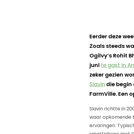
Eerder deze wee
Zoals steeds wa
Ogilvy’s Rohit B
juni
te gast in 
zeker gezien wo
Slavin
die begin 
FarmVille. Een o
Slavin richtte in 2
waar opkomende tec
ervaringen. Typisc
smartphone met GP