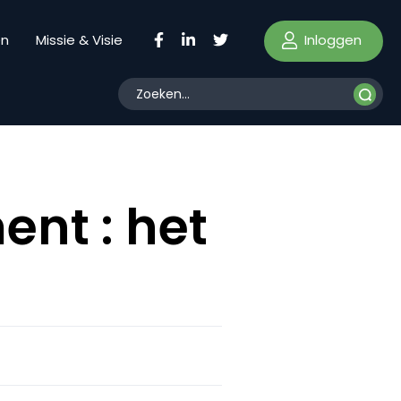
Inloggen
en
Missie & Visie
nt : het