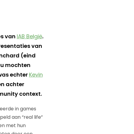
s van
IAB België
.
resentaties van
anchard (eind
Phu mochten
 was echter
Kevin
en achter
munity context.
iseerde in games
ld aan “real life”
sen met hun
eten door een