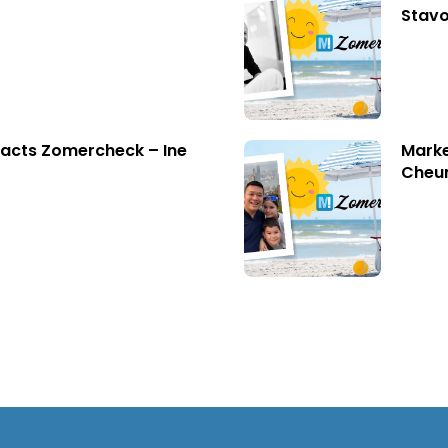
Stavo
acts Zomercheck – Ine
Marke
Cheu