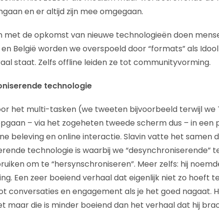
aan en er altijd zijn mee omgegaan.
en met de opkomst van nieuwe technologieën doen mens
 en België worden we overspoeld door “formats” als Idool
aal staat. Zelfs offline leiden ze tot communityvorming.
oniserende technologie
or het multi-tasken (we tweeten bijvoorbeeld terwijl we T
pgaan – via het zogeheten tweede scherm dus – in een 
ne beleving en online interactie. Slavin vatte het samen 
erende technologie is waarbij we “desynchroniserende” 
bruiken om te “hersynschroniseren”. Meer zelfs: hij noem
ng. Een zeer boeiend verhaal dat eigenlijk niet zo hoeft 
 tot conversaties en engagement als je het goed nagaat. He
t maar die is minder boeiend dan het verhaal dat hij brac