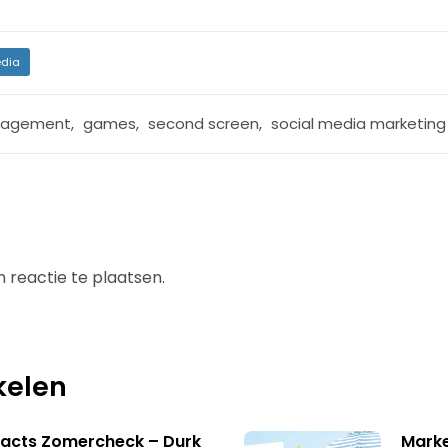
dia
gagement
,
games
,
second screen
,
social media marketing
 reactie te plaatsen.
kelen
facts Zomercheck – Durk
Marke