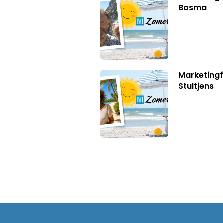
Bosma
Marketingf
Stultjens