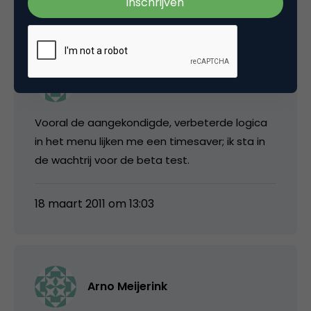
Ruud Jobse
Vooral de aangekondigde, verbeterde logica
in het menu lijken me een timesaver; ik sta in
de wachtrij voor de beta test.
18 maart 2011 om 13:03
Arno Meijerink