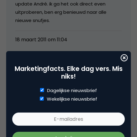
update André. ik ga het ook direct even
uitproberen, ben erg benieuwd naar alle
nieuwe snufjes.
18 maart 2011 om 11:04
Marketingfacts. Elke dag vers. Mis
niks!
Rene
Dagelijkse nieuwsbrief
Cool!
Wekelijkse nieuwsbrief
Er staan nog een aantal dingen op m’n lijstje
maar Google is goed bezig.
18 maart 2011 om 11:54