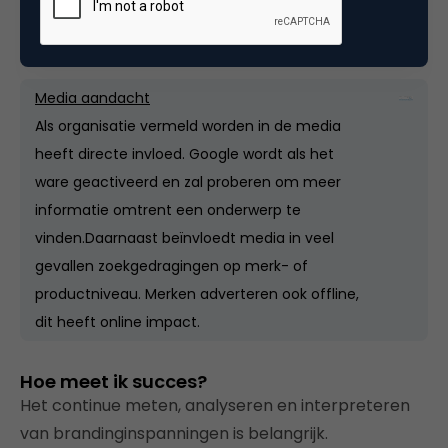
offline) heeft invloed op onze consumptiewijze (on-
en offline) en gedrag.
Media aandacht
Als organisatie vermeld worden in de media
heeft directe invloed. Google wordt als het
ware geactiveerd en zal proberen om meer
informatie omtrent een onderwerp te
vinden.Daarnaast beïnvloedt media in veel
gevallen zoekgedragingen op merk- of
productniveau. Merken adverteren ook offline,
dit heeft online impact.
Hoe meet ik succes?
Het continue meten, analyseren en interpreteren
van brandinginspanningen is belangrijk.