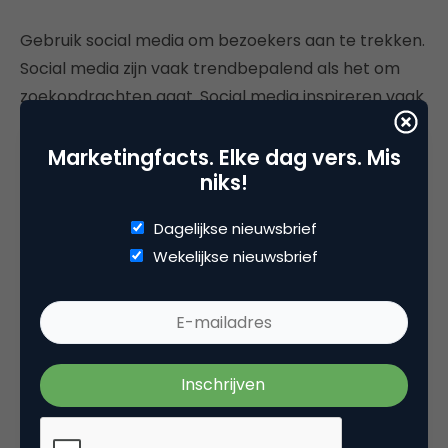
Gebruik social media om bezoekers aan te trekken.
Social media zijn vaak trendbepalend als het om
zoekopdrachten gaat. Social media inspireren vaak
zoekgedrag naar merken, producten of diensten.
Marketingfacts. Elke dag vers. Mis
Daarnaast spelen verwijzingen en vermeldingen in
niks!
social media een steeds grotere rol voor de
verschijning in de zoekresultaten.
Dagelijkse nieuwsbrief
Wekelijkse nieuwsbrief
Adverteer (online én offline)
Merken zijn aanwezig. Merken kennen top of mind
posities bij hun doelgroep. Over merken wordt
gepraat. Advertenties spelen vaak een (grote) rol
in branding. Ook offline, we leven immers ook in de
fysieke wereld. De beïnvloeding van alledag (on- en