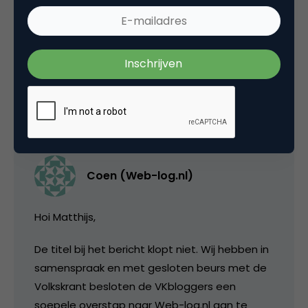
broadcasters who try to do their own hosting
always fail because they have no exit
strategy.
23 februari 2011 om 08:03
Coen (Web-log.nl)
Hoi Matthijs,
De titel bij het bericht klopt niet. Wij hebben in
samenspraak en met gesloten beurs met de
Volkskrant besloten de VKbloggers een
soepele overstap naar Web-log.nl aan te