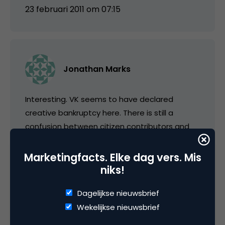
23 februari 2011 om 07:15
Jonathan Marks
Interesting. VK seems to have declared
creative bankruptcy here. There is still a
confusion between citizen contributors and
commentators (who certainly exist) and
citizen journalists who exist in a very small
Marketingfacts. Elke dag vers. Mis
number. I guess the VK doesn’t see any value
niks!
in this public archive. LiveJournal in Russia has
Dagelijkse nieuwsbrief
a much better solution, offering its public
Wekelijkse nieuwsbrief
platform to newspapers to conduct debates
and discussions. Newspapers and