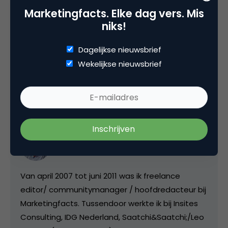
Marketingfacts. Elke dag vers. Mis
niks!
Dagelijkse nieuwsbrief
Wekelijkse nieuwsbrief
Deel dit artikel
Kopieer link
Matthijs van den Broek
Editor-in-Chief bij
Marketingfacts
Van april 2007 tot juni 2011 was ik freelance
editor/ communitymanager / hoofdredacteur bij
Marketingfacts. Tussendoor werkte ik bij Insites
Consulting, IDG Nederland, Saatchi&Saatchi;/Leo