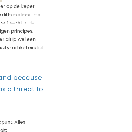
t er op de keper
 differentieert en
elf recht in de
igen principes,
r altijd wel een
city-artikel eindigt
, and because
as a threat to
punt. Alles
it: