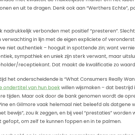
tonen en uit te dragen. Denk ook aan “Werthers Echte”, p
ek nadrukkelijk verbonden met positief “presteren”. Slech
n verwachting in lijn met de eigen expliciete of veronderst
 niet authentiek – hooguit in spottende zin; want verniel
iek, sympathiek en uniek zijn sterk verwant, maar uitslui
eholder/receptiekant. Dat maakt de kwalificatie zo waard
altijd het onderscheidende is “What Consumers Really Want
e ondertitel van hun boek
willen wijsmaken – dat bestrijd i
e tijden. Maar ook door de bank genomen wordt de opr
 Pine en Gilmore vaak helemaal niet beleefd als datgene w
het bewijs”, zou ik zeggen, en bij veel “prestaties” worden 
gefopt, om zelf te kunnen foppen en in te palmen.