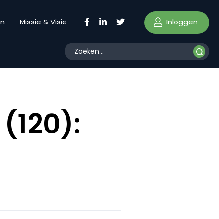
Inloggen
en
Missie & Visie
(120):