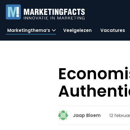
Marketingthema’s
Veelgelezen
Vacatures
Economis
Authentic
12 februari
Jaap Bloem