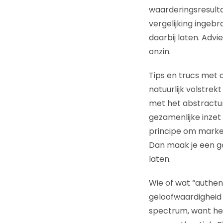
waarderingsresult
vergelijking ingebra
daarbij laten. Advi
onzin.
Tips en trucs met a
natuurlijk volstrek
met het abstractum
gezamenlijke inzet
principe om marke
Dan maak je een g
laten.
Wie of wat “authen
geloofwaardigheid 
spectrum, want het