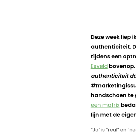
Deze week liep 
authenticiteit. 
tijdens een opt
Esveld
bovenop.
authenticiteit d
#marketingissue
handschoen te g
een matrix
bedach
lijn met de eig
“Ja” is “real” en “