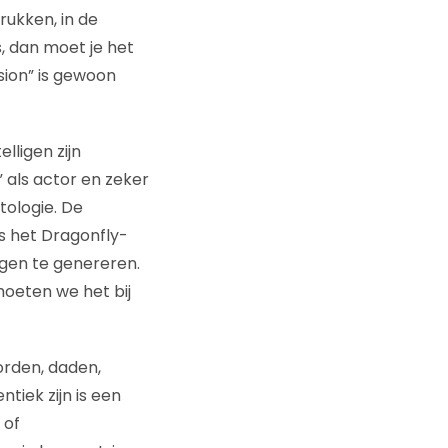
ukken, in de
s, dan moet je het
sion” is gewoon
lligen zijn
” als actor en zeker
tologie. De
s het Dragonfly-
gen te genereren.
oeten we het bij
orden, daden,
tiek zijn is een
 of