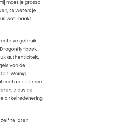
ij moet je grosso
ken, te weten: je
 dus wat maakt
fectieve gebruik
 Dragonfly-boek.
uk authenticiteit,
gels van de
teit. Weinig
 al veel moeite mee
leren, aldus de
ie cirkelredenering
zelf te laten