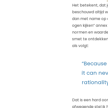
Het betekent, dat j
beschouwd altijd w
dan met name op de 
ogen kijken” annex 
normen en waarden” 
smet te ontdekken. 
als volgt:
“Because 
it can nev
rationality
Dat is een hard oo
afwegende stel ik 