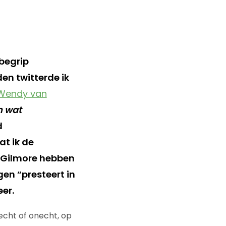
begrip
den twitterde ik
Wendy van
n wat
d
t ik de
n Gilmore hebben
gen “presteert in
er.
 echt of onecht, op