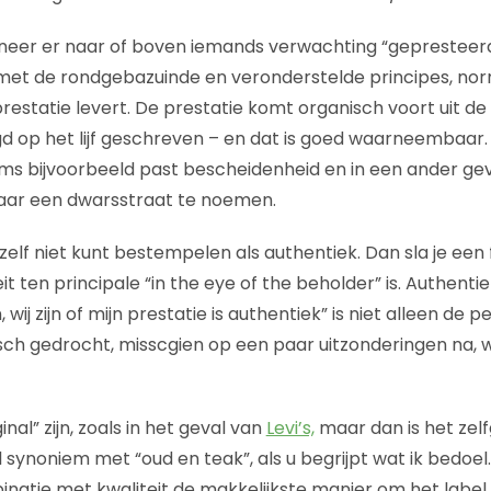
eer er naar of boven iemands verwachting “gepresteer
 is met de rondgebazuinde en veronderstelde principes, 
restatie levert. De prestatie komt organisch voort uit de
d op het lijf geschreven – en dat is goed waarneembaar. D
s bijvoorbeeld past bescheidenheid en in een ander geva
maar een dwarsstraat te noemen.
jezelf niet kunt bestempelen als authentiek. Dan sla je een 
t ten principale “in the eye of the beholder” is. Authentiek
 wij zijn of mijn prestatie is authentiek” is niet alleen de 
sch gedrocht, misscgien op een paar uitzonderingen na,
inal” zijn, zoals in het geval van
Levi’s,
maar dan is het ze
 synoniem met “oud en teak”, als u begrijpt wat ik bedoel.
inatie met kwaliteit de makkelijkste manier om het label 