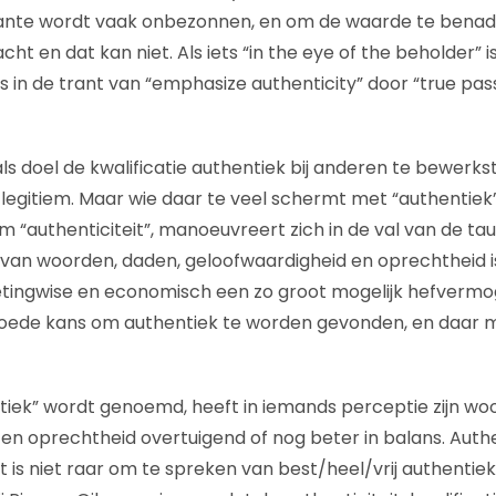
ante wordt vaak onbezonnen, en om de waarde te benadr
cht en dat kan niet. Als iets “in the eye of the beholder” i
es in de trant van “emphasize authenticity” door “true pas
ls doel de kwalificatie authentiek bij anderen te bewerkste
t legitiem. Maar wie daar te veel schermt met “authentiek
 “authenticiteit”, manoeuvreert zich in de val van de tau
 van woorden, daden, geloofwaardigheid en oprechtheid i
tingwise en economisch een zo groot mogelijk hefvermo
oede kans om authentiek te worden gevonden, en daar m
tiek” wordt genoemd, heeft in iemands perceptie zijn wo
en oprechtheid overtuigend of nog beter in balans. Authen
 is niet raar om te spreken van best/heel/vrij authentiek