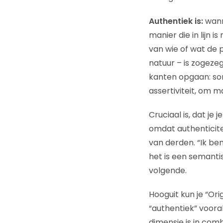
Authentiek is:
wann
manier die in lijn
van wie of wat de p
natuur – is zogezeg
kanten opgaan: som
assertiviteit, om 
Cruciaal is, dat je 
omdat authenticitei
van derden. “Ik ben,
het is een semanti
volgende.
Hooguit kun je “Orig
“authentiek” vooral
dimensie is in comb