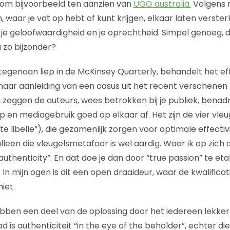
com bijvoorbeeld ten aanzien van
UGG australia.
Volgens m
 waar je vat op hebt of kunt krijgen, elkaar laten verster
 je geloofwaardigheid en je oprechtheid. Simpel genoeg,
u zo bijzonder?
tegenaan liep in de McKinsey Quarterly, behandelt het ef
naar aanleiding van een casus uit het recent verschenen
 zeggen de auteurs, wees betrokken bij je publiek, benadr
en mediagebruik goed op elkaar af. Het zijn de vier vleu
e libelle”), die gezamenlijk zorgen voor optimale effectivi
alleen die vleugelsmetafoor is wel aardig. Waar ik op zich
uthenticity”. En dat doe je dan door “true passion” te eta
In mijn ogen is dit een open draaideur, waar de kwalificat
iet.
bben een deel van de oplossing door het iedereen lekker 
d is authenticiteit “in the eye of the beholder”, echter die