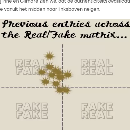
j Pine en Gilmore zien we, dat de authenticiteitskwalificat
je vanuit het midden naar linksboven neigen.