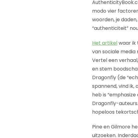
AuthenticityBook.
modo vier factoren,
woorden, je daden,
“authenticiteit” no
Het artikel
waar ik 
van sociale media 
Vertel een verhaal,
en stem boodschap 
Dragonfly (de “echt
spannend, vind ik, 
heb is “emphasize a
Dragonfly-auteurs. 
hopeloos tekortsch
Pine en Gilmore he
uitzoeken. Inderdaa