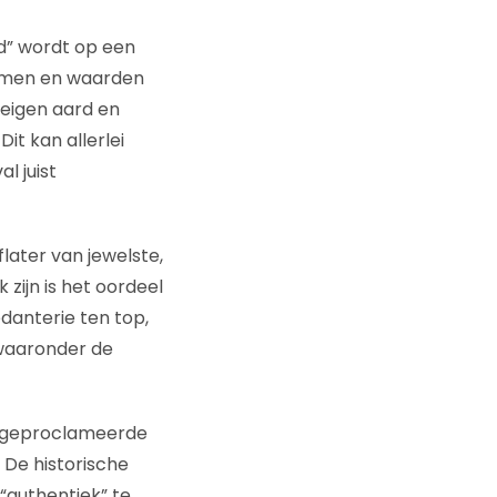
d” wordt op een
normen en waarden
 eigen aard en
it kan allerlei
l juist
flater van jewelste,
 zijn is het oordeel
pedanterie ten top,
 waaronder de
lfgeproclameerde
 De historische
“authentiek” te