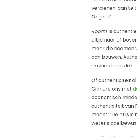
verdienen, aan te 
Original”.
Voorts is authenti
altijd naar of bove
maar die noemen we
dan bouwen. Authent
exclusief aan de b
Of authenticiteit 
Gilmore ons met
d
economisch minder
authenticiteit van
maakt. “De prijs is 
wetens doelbewust 