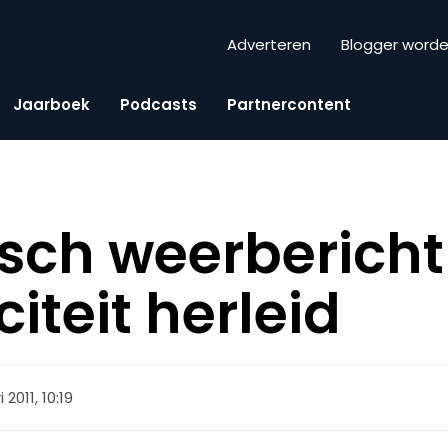
Adverteren
Blogger word
Jaarboek
Podcasts
Partnercontent
ch weerbericht 
iteit herleid
 2011, 10:19