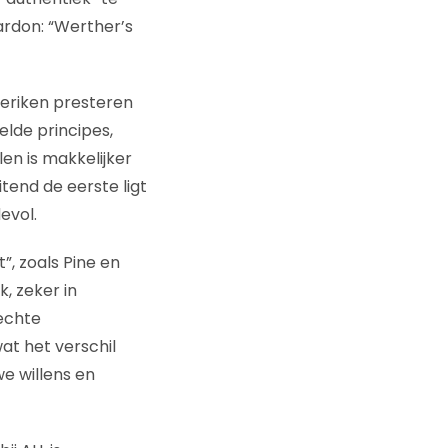
ardon: “Werther’s
teriken presteren
elde principes,
en is makkelijker
tend de eerste ligt
evol.
”, zoals Pine en
k, zeker in
echte
at het verschil
we willens en