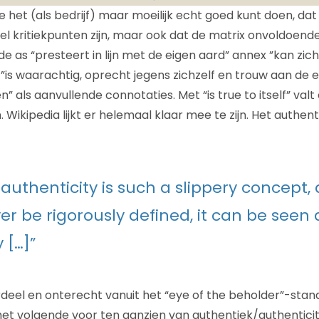
e het (als bedrijf) maar moeilijk echt goed kunt doen, da
el kritiekpunten zijn, maar ook dat de matrix onvoldoende
as “presteert in lijn met de eigen aard” annex ”kan zichz
”is waarachtig, oprecht jegens zichzelf en trouw aan de e
als aanvullende connotaties. Met “is true to itself” valt e
Wikipedia lijkt er helemaal klaar mee te zijn. Het authenti
authenticity is such a slippery concept
er be rigorously defined, it can be seen 
 […]”
rdeel en onterecht vanuit het “eye of the beholder”-stand
het volgende voor ten aanzien van authentiek/authenticite