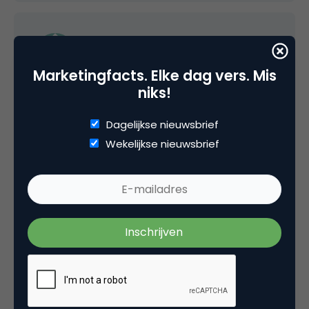
Remco de Vries
Marketingfacts. Elke dag vers. Mis
niks!
@Anton, eens.
Dagelijkse nieuwsbrief
Echter blijkt in de praktijk dat dit soort ‘oh zo
Wekelijkse nieuwsbrief
simpele’ regels bijna niet toegepast worden.
Dus waarom niet nog een keer onder de
aandacht brengen.
12 januari 2011 om 12:10
mgvandenbroek