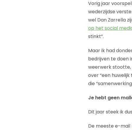
Vorig jaar voorspel
wederzijdse verster
wel Dan Zarrella zi
op het social media
stinkt”.
Maar ik had donder
bedrijven te doen 
weerwerk stootte, 
over “een huwelijk
die “samenwerking” 
Je hebt geen mall
Dit jaar steek ik du
De meeste e-mail m