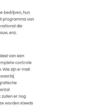
e bedrijven, hun
mail programma van
inational die
ouw, enz.
rdeel van een
complete controle
Wie zijn e-mail
 waarbij
grafische
aantal
 zullen er nog
 ze worden steeds