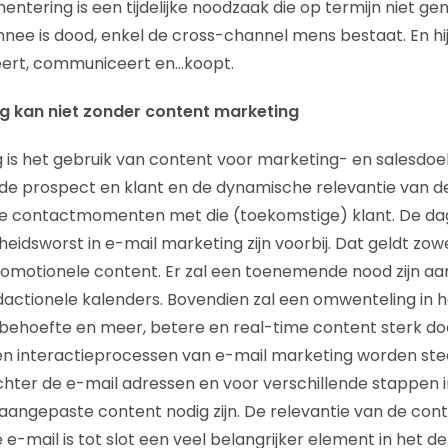
mentering is een tijdelijke noodzaak die op termijn niet gen
nnee is dood, enkel de cross-channel mens bestaat. En hij
meert, communiceert en…koopt.
ng kan niet zonder content marketing
 is het gebruik van content voor marketing- en salesdo
p de prospect en klant en de dynamische relevantie van d
lle contactmomenten met die (toekomstige) klant. De d
eidsworst in e-mail marketing zijn voorbij. Dat geldt zow
romotionele content. Er zal een toenemende nood zijn aa
actionele kalenders. Bovendien zal een omwenteling in 
 behoefte en meer, betere en real-time content sterk d
 en interactieprocessen van e-mail marketing worden st
ter de e-mail adressen en voor verschillende stappen i
 aangepaste content nodig zijn. De relevantie van de con
e-mail is tot slot een veel belangrijker element in het d