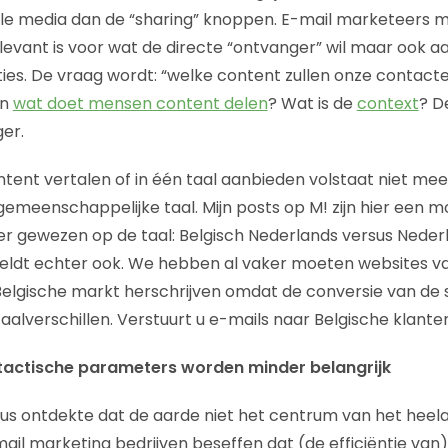
le media dan de “sharing” knoppen. E-mail marketeers m
evant is voor wat de directe “ontvanger” wil maar ook aa
ies. De vraag wordt: “welke content zullen onze contac
En
wat doet mensen content delen
? Wat is de
context
? D
ger.
ontent vertalen of in één taal aanbieden volstaat niet meer,
meenschappelijke taal. Mijn posts op M! zijn hier een m
r gewezen op de taal: Belgisch Nederlands versus Neder
ldt echter ook. We hebben al vaker moeten websites v
Belgische markt herschrijven omdat de conversie van de s
aalverschillen. Verstuurt u e-mails naar Belgische klante
g: tactische parameters worden minder belangrijk
us ontdekte dat de aarde niet het centrum van het heelal 
il marketing bedrijven beseffen dat (de efficiëntie van