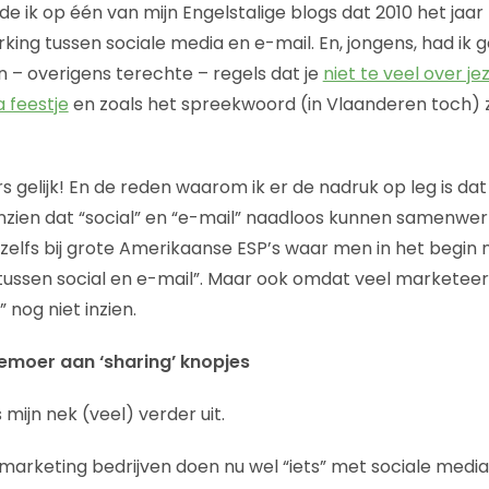
de ik op één van mijn Engelstalige blogs dat 2010 het jaa
king tussen sociale media en e-mail. En, jongens, had ik gel
jn – overigens terechte – regels dat je
niet te veel over j
 feestje
en zoals het spreekwoord (in Vlaanderen toch) ze
s gelijk! En de reden waarom ik er de nadruk op leg is da
inzien dat “social” en “e-mail” naadloos kunnen samenwe
zelfs bij grote Amerikaanse ESP’s waar men in het begin 
 tussen social en e-mail”. Maar ook omdat veel marketeer
nog niet inzien.
emoer aan ‘sharing’ knopjes
s mijn nek (veel) verder uit.
arketing bedrijven doen nu wel “iets” met sociale media