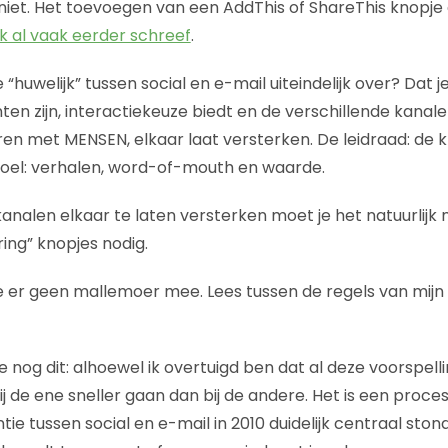
iet. Het toevoegen van een AddThis of ShareThis knopje a
ik al vaak eerder schreef
.
“huwelijk” tussen social en e-mail uiteindelijk over? Dat 
en zijn, interactiekeuze biedt en de verschillende kanalen
 met MENSEN, elkaar laat versterken. De leidraad: de k
doel: verhalen, word-of-mouth en waarde.
analen elkaar te laten versterken moet je het natuurlijk
ring” knopjes nodig.
e er geen mallemoer mee. Lees tussen de regels van mijn
nog dit: alhoewel ik overtuigd ben dat al deze voorspelli
ij de ene sneller gaan dan bij de andere. Het is een proces
ie tussen social en e-mail in 2010 duidelijk centraal sto