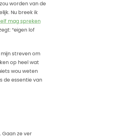
r zou worden van de
ijk. Nu breek ik
ezelf mag spreken
gt: “eigen lof
t mijn streven om
rken op heel wat
niets wou weten
s de essentie van
. Gaan ze ver