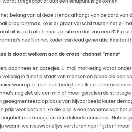
l wordt toegepast of aan een eindpunt is gekomen.
t het belang van al deze trends afhangt van de aard van d
ail programma’s. Zo is er groot verschil tussen het e-
ral uit is op trafiek naar zijn site en dat van een B2B mult
ramma’s heeft in het kader van lead generatie, klantentr
nee is dood: welkom aan de cross-channel “mens”
sten, abonnees en adresjes. E-mail marketing wordt onde
e volledig in functie staat van mensen en bloed die een 
ier waarop ze met een bedrijf en elkaar communiceren. 
a’s nog ziet als een min of meer geïsoleerde strategie
 gesegmenteerd op basis van bijvoorbeeld louter demo
n prijs voor betalen. En die prijs is een toename van het 
n negatief merkimago en een dalende conversie. Natuurlijk
n waarin we nieuwsbriefjes versturen naar “lijsten” maar