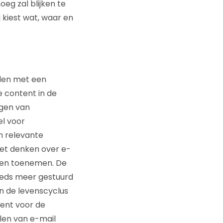
oeg zal blijken te
 kiest wat, waar en
elen met een
e content in de
agen van
el voor
n relevante
het denken over e-
oen toenemen. De
eeds meer gestuurd
n de levenscyclus
tent voor de
elen van e-mail