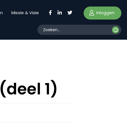
Inloggen
en
Missie & Visie
(deel 1)