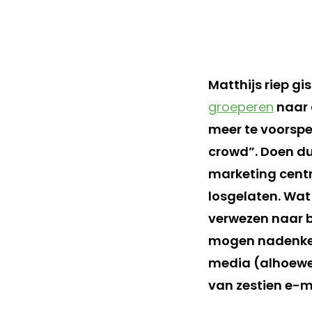
Matthijs riep g
groeperen
naar 
meer te voorspel
crowd”. Doen dus
marketing centr
losgelaten. Wat
verwezen naar b
mogen nadenken,
media (alhoewel
van zestien e-m