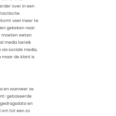
erder over in een
 tactische
 komt veel meer te
rden gekeken naar
rs moeten weten
ial media bereik
 via sociale media,
 maar de klant is
ia en wanneer ze
event-gebaseerde
le gedragsdata en
 om tot een zo