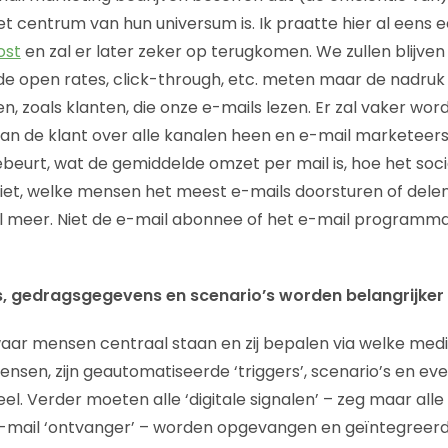
 centrum van hun universum is. Ik praatte hier al eens e
ost
en zal er later zeker op terugkomen. We zullen blijven
e open rates, click-through, etc. meten maar de nadruk
n, zoals klanten, die onze e-mails lezen. Er zal vaker wo
van de klant over alle kanalen heen en e-mail marketee
gebeurt, wat de gemiddelde omzet per mail is, hoe het soc
 ziet, welke mensen het meest e-mails doorsturen of delen
l meer. Niet de e-mail abonnee of het e-mail programma
ts, gedragsgegevens en scenario’s worden belangrijker
aar mensen centraal staan en zij bepalen via welke med
ensen, zijn geautomatiseerde ‘triggers’, scenario’s en 
eel. Verder moeten alle ‘digitale signalen’ – zeg maar al
-mail ‘ontvanger’ – worden opgevangen en geïntegreerd