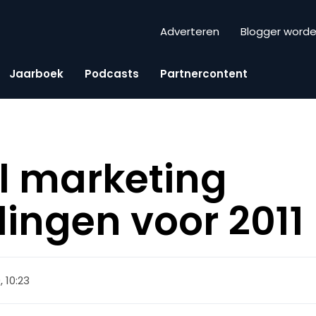
Adverteren
Blogger word
Jaarboek
Podcasts
Partnercontent
l marketing
ingen voor 2011 
 10:23