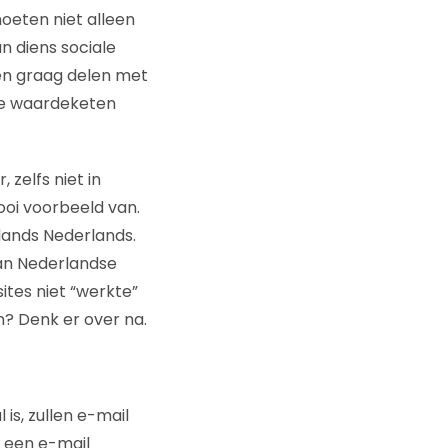
oeten niet alleen
n diens sociale
ten graag delen met
e waardeketen
 zelfs niet in
ooi voorbeeld van.
lands Nederlands.
an Nederlandse
ites niet “werkte”
n? Denk er over na.
is, zullen e-mail
) een e-mail