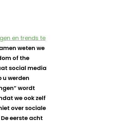
gen en trends te
“Samen weten we
sdom of the
taat social media
op u werden
ingen” wordt
dat we ook zelf
iet over sociale
 De eerste acht