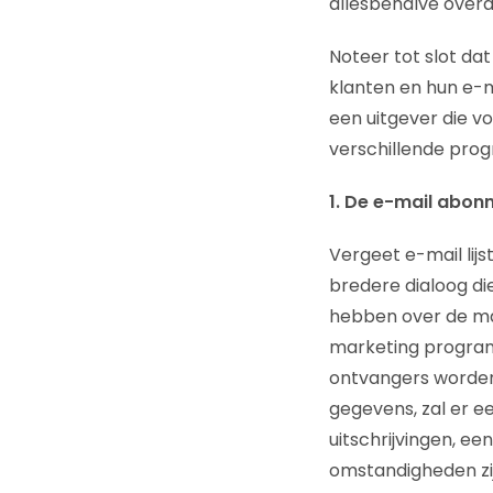
allesbehalve overa
Noteer tot slot da
klanten en hun e-m
een uitgever die voo
verschillende prog
1. De e-mail abon
Vergeet e-mail lij
bredere dialoog di
hebben over de man
marketing programm
ontvangers worden
gegevens, zal er ee
uitschrijvingen, ee
omstandigheden zij