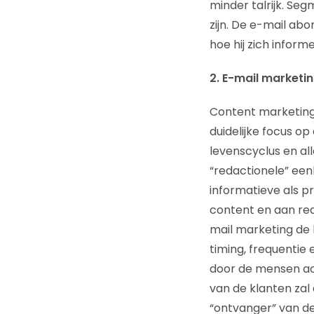
minder talrijk. Seg
zijn. De e-mail abo
hoe hij zich infor
2. E-mail marketi
Content marketing
duidelijke focus o
levenscyclus en a
“redactionele” eenh
informatieve als p
content en aan red
mail marketing de
timing, frequentie
door de mensen ach
van de klanten zal
“ontvanger” van de 