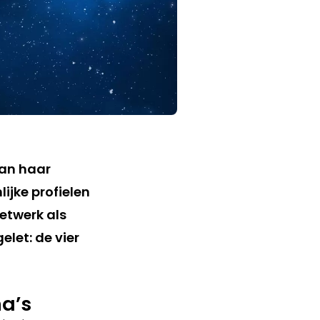
van haar
ijke profielen
etwerk als
let: de vier
a’s