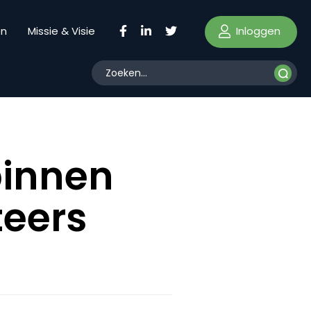
Inloggen
en
Missie & Visie
binnen
teers