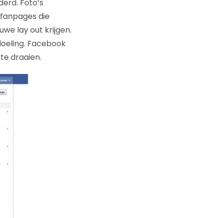
erd. Foto’s
 fanpages die
we lay out krijgen.
edoeling. Facebook
te draaien.