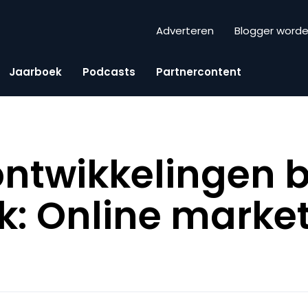
Adverteren
Blogger word
Jaarboek
Podcasts
Partnercontent
ntwikkelingen 
: Online marke