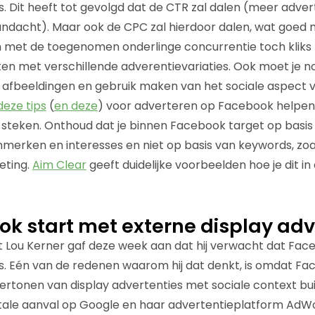
. Dit heeft tot gevolgd dat de CTR zal dalen (meer adver
dacht). Maar ook de CPC zal hierdoor dalen, wat goed n
 met de toegenomen onderlinge concurrentie toch kliks 
ten met verschillende adverentievariaties. Ook moet je 
 afbeeldingen en gebruik maken van het sociale aspect 
deze tips
(
en deze
) voor adverteren op Facebook helpen
e steken. Onthoud dat je binnen Facebook target op basis
merken en interesses en niet op basis van keywords, zo
ting.
Aim Clear
geeft duidelijke voorbeelden hoe je dit in
k start met externe display adv
t Lou Kerner gaf deze week aan dat hij verwacht dat Faceb
is. Eén van de redenen waarom hij dat denkt, is omdat F
vertonen van display advertenties met sociale context bu
tale aanval op Google en haar advertentieplatform AdW