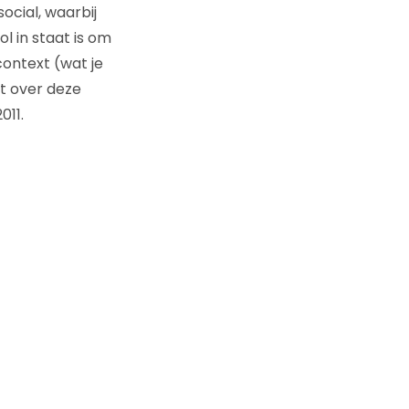
ocial, waarbij
l in staat is om
ontext (wat je
et over deze
011.