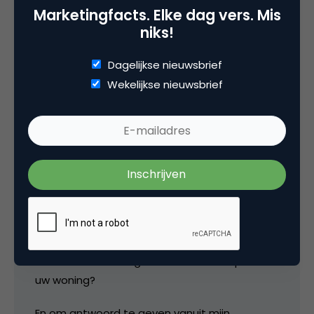
niet een woning kopen/verkopen, maar de
Marketingfacts. Elke dag vers. Mis
klant begrijpen.
niks!
Ray van den Bel schrijft: “De waarde voor ons?
Dagelijkse nieuwsbrief
Leren en onderkennen wat er bij onze klanten
Wekelijkse nieuwsbrief
leeft vanuit themas die dicht bij hen staan. …
We hopen alleen dat we iets kunnen
toevoegen in een proces wat nu toch al heel
moeilijk is…een woning verkopen. “
Waarom vraag je het de klant niet gewoon
direct? Via blogs, op hyves, facebook, met
een eigen AEGON Blog, wat de klant wil.
Gewoon direct, wat kan AEGON voor u
betekenen als het gaat om de verkoop van
uw woning?
En om antwoord te geven vanuit mijn